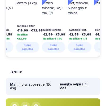
Nutella, Ferrero (3 kg)
Donat, 6 x 0,5 l
Moder kemični svinčnik, Bic, 1 mm, 3/1
Svinčnik Pilot, tehnični, Super grip z minica
Flomastri Kids, Bic, 12/1
€19,99
–
€32,98
59
€2,59
–
€3,99
€2,58
–
€3,69
€4,19
–
€6,9
Razlika:
€12,99
Razlika: €1,40
Razlika: €1,11
Razlika: €2,80
Kupuj
Kupuj
Kupuj
Kupuj
pametno
pametno
pametno
pametno
Izjeme
manjka odpiralni
Marijino vnebovzetje, 15.
avg
čas