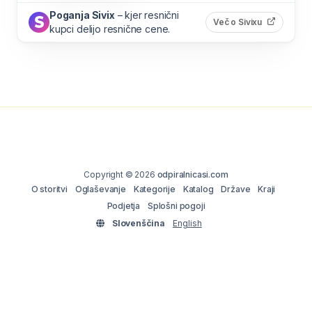
Poganja Sivix
– kjer resnični
(odpre s
Več o Sivixu
kupci delijo resnične cene.
Copyright © 2026
odpiralnicasi.com
O storitvi
Oglaševanje
Kategorije
Katalog
Države
Kraji
Podjetja
Splošni pogoji
Slovenščina
English