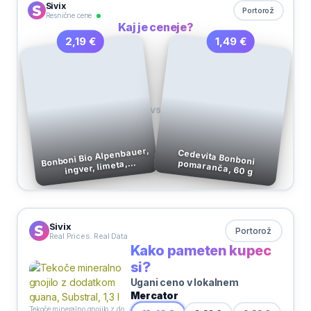
Sivix
Portorož
Resnične cene
Kaj je ceneje?
1,49 €
2,19 €
VS
Bonboni Bio Alpenbauer,
Cedevita Bonboni pomaranča, 60 g
ingver, limeta,
pomarača, 90g
Sivix
Portorož
Real Prices. Real Data
Kako pameten kupec
si?
Ugani ceno v lokalnem
Mercator
Tekoče mineralno gnojilo z dodatkom guana, Substral, 1,3 l