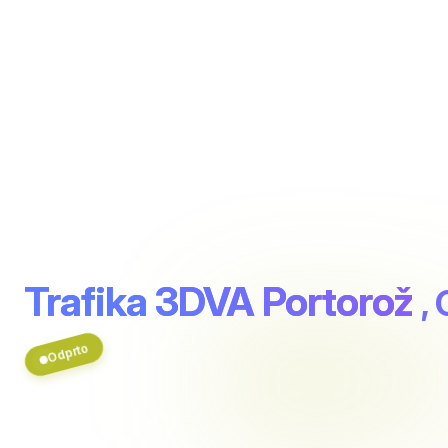
Trafika 3DVA Portorož
,
Odprto