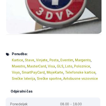
Ponudba:
Kartice
,
Stave
,
Vinjete
,
Posta
,
Eventim
,
Margento
,
Maestro
,
MasterCard
,
Visa
,
GLS
,
Loto
,
Poloznice
,
Voyo
,
SmartPayCard
,
MojeKarte
,
Telefonske kartice
,
Srečke loterija
,
Srečke sportne
,
Avtobusne vozovnice
Odpiralni čas
Ponedeljek
08.00 - 18.00