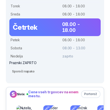
Torek
08.00 - 18.00
Sreda
08.00 - 18.00
08.00 -
Četrtek
18.00
Petek
08.00 - 18.00
Sobota
08.00 - 13.00
Nedelja
zaprto
Prazniki ZAPRTO
Sporoči napako
Cene vseh trgovcev na enem
Sivix
Portorož
mestu.
-30%
-30%
-30%