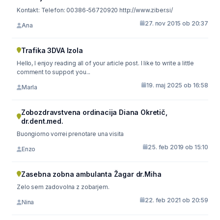
Kontakt: Telefon: 00386-56720920 http://www.ziber.si/
27. nov 2015 ob 20:37
Ana
Trafika 3DVA Izola
Hello, I enjoy reading all of your article post. I like to write a little
comment to support you...
19. maj 2025 ob 16:58
Marla
Zobozdravstvena ordinacija Diana Okretič,
dr.dent.med.
Buongiorno vorrei prenotare una visita
25. feb 2019 ob 15:10
Enzo
Zasebna zobna ambulanta Žagar dr.Miha
Zelo sem zadovolna z zobarjem.
22. feb 2021 ob 20:59
Nina