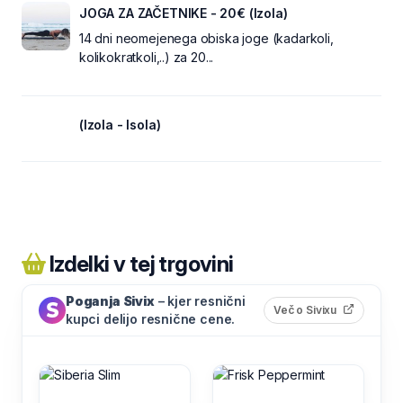
JOGA ZA ZAČETNIKE - 20€ (Izola)
14 dni neomejenega obiska joge (kadarkoli,
kolikokratkoli,..) za 20...
(Izola - Isola)
Izdelki v tej trgovini
Poganja Sivix
– kjer resnični
(odpre s
Več o Sivixu
kupci delijo resnične cene.