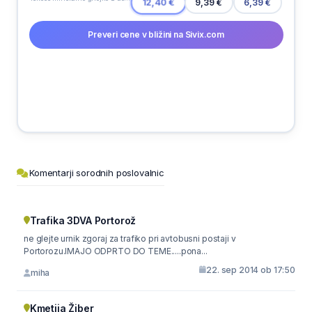
9,39 €
12,40 €
6,39 €
Preveri cene v bližini na Sivix.com
Komentarji sorodnih poslovalnic
Trafika 3DVA Portorož
ne glejte urnik zgoraj za trafiko pri avtobusni postaji v
Portorozu.IMAJO ODPRTO DO TEME.....pona...
22. sep 2014 ob 17:50
miha
Kmetija Žiber