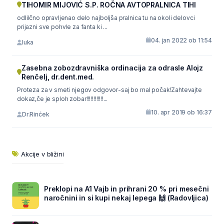
TIHOMIR MIJOVIĆ S.P. ROČNA AVTOPRALNICA TIHI
odlilčno opravljenao delo najboljša pralnica tu na okoli delovci
prijazni sve pohvle za fanta ki ...
04. jan 2022 ob 11:54
luka
Zasebna zobozdravniška ordinacija za odrasle Alojz
Renčelj, dr.dent.med.
Proteza za v smeti njegov odgovor-saj bo mal počak!Zahtevajte
dokaz,če je sploh zobar!!!!!!!!!!!!...
10. apr 2019 ob 16:37
Dr.Rinćek
Akcije v bližini
Preklopi na A1 Vajb in prihrani 20 % pri mesečni
naročnini in si kupi nekaj lepega 🙌 (Radovljica)