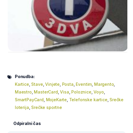
Ponudba:
Kartice
,
Stave
,
Vinjete
,
Posta
,
Eventim
,
Margento
,
Maestro
,
MasterCard
,
Visa
,
Poloznice
,
Voyo
,
SmartPayCard
,
MojeKarte
,
Telefonske kartice
,
Srečke
loterija
,
Srečke sportne
Odpiralni čas