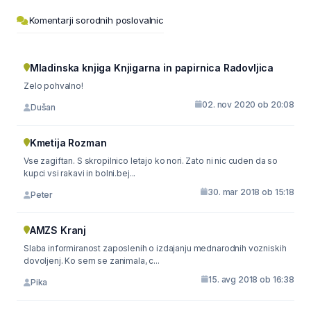
Komentarji sorodnih poslovalnic
Mladinska knjiga Knjigarna in papirnica Radovljica
Zelo pohvalno!
02. nov 2020 ob 20:08
Dušan
Kmetija Rozman
Vse zagiftan. S skropilnico letajo ko nori. Zato ni nic cuden da so
kupci vsi rakavi in bolni.bej...
30. mar 2018 ob 15:18
Peter
AMZS Kranj
Slaba informiranost zaposlenih o izdajanju mednarodnih vozniskih
dovoljenj. Ko sem se zanimala, c...
15. avg 2018 ob 16:38
Pika