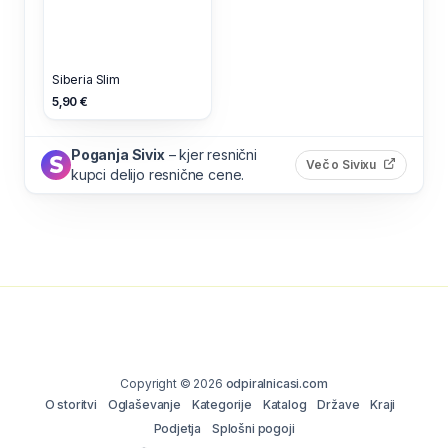
Siberia Slim
5,90 €
Poganja Sivix
– kjer resnični
(odpre s
Več o Sivixu
kupci delijo resnične cene.
Copyright © 2026
odpiralnicasi.com
O storitvi
Oglaševanje
Kategorije
Katalog
Države
Kraji
Podjetja
Splošni pogoji