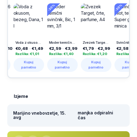
-30%
-30%
Voda z okusom, bezeg, Dana, 1 l
Moder kemični svinčnik, Bic, 1 mm, 3/1
Zvezek Target, črte, parfume, A4
Svinčnik Pilot, tehnični, Super grip z minica
€0,48
–
€1,49
€2,59
–
€3,99
€1,79
–
€2,99
€2,58
–
€3,69
Razlika: €1,01
Razlika: €1,40
Razlika: €1,20
Razlika: €1,11
Kupuj
Kupuj
Kupuj
Kupuj
pametno
pametno
pametno
pametno
Izjeme
manjka odpiralni
Marijino vnebovzetje, 15.
avg
čas