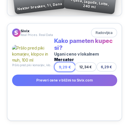
Pijača, jagoda, Lotte,
Nektar breskev, 1 l, Dana
240 ml
Sivix
Radovljica
Real Prices. Real Data
Kako pameten kupec
si?
Ugani ceno v lokalnem
Mercator
Pršilo pred piki komarjev, klopov in muh, 100 ml
6,29 €
9,29 €
12,34 €
Preveri cene v bližini na Sivix.com