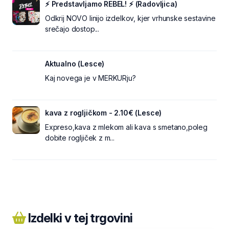
⚡ Predstavljamo REBEL! ⚡ (Radovljica)
Odkrij NOVO linijo izdelkov, kjer vrhunske sestavine
srečajo dostop...
Aktualno (Lesce)
Kaj novega je v MERKURju?
kava z rogljičkom - 2.10€ (Lesce)
Expreso,kava z mlekom ali kava s smetano,poleg
dobite rogljiček z m...
Izdelki v tej trgovini