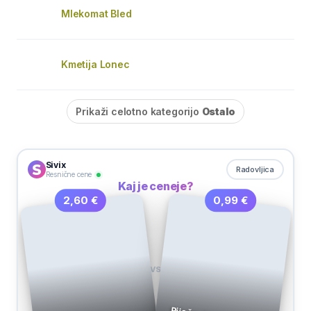
Mlekomat Bled
Kmetija Lonec
Prikaži celotno kategorijo
Ostalo
Sivix
Radovljica
Resnične cene
Kaj je ceneje?
0,99 €
2,60 €
VS