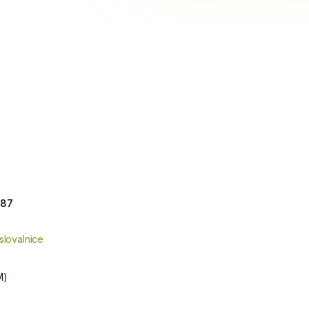
 87
slovalnice
M)