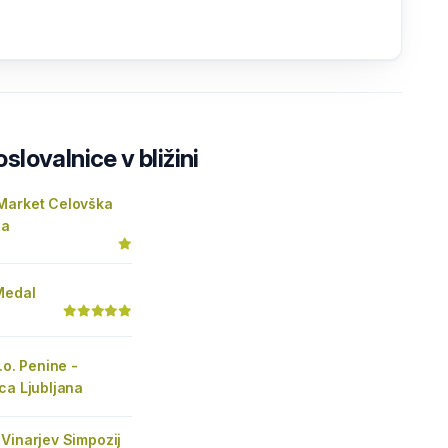
lovalnice v bližini
Market Celovška
na
Medal
.o. Penine -
ca Ljubljana
Vinarjev Simpozij