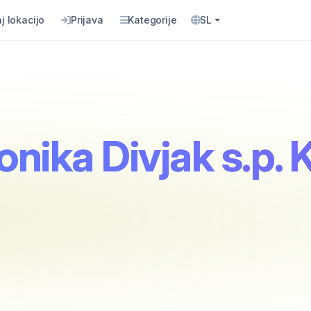
j lokacijo
Prijava
Kategorije
SL
ika Divjak s.p. K 