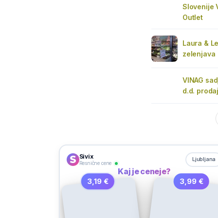
Slovenije 
Outlet
Laura & Le
zelenjava
VINAG sadj
d.d. proda
Sivix
Ljubljana
Resnične cene
Kaj je ceneje?
3,19 €
3,99 €