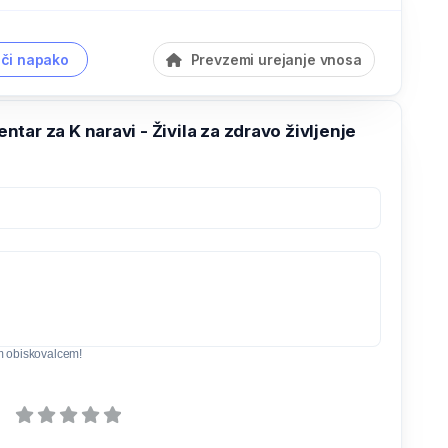
či napako
Prevzemi urejanje vnosa
tar za K naravi - Živila za zdravo življenje
m obiskovalcem!