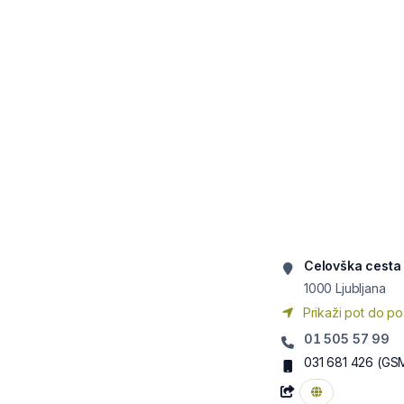
Celovška cesta
1000
Ljubljana
Prikaži pot do po
01 505 57 99
031 681 426
(GS