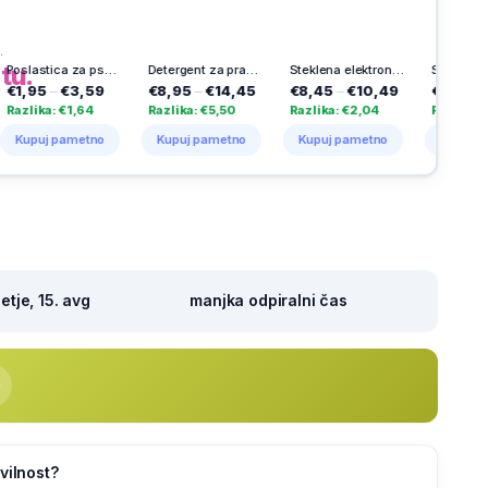
h
na
tu.
Poslastica za pse Vitakraft, kalcijeve kosti, ovite z račjim mesom, 80 g
Detergent za pranje perila Disc Expert Stain Removal, Persil, 23 pranj
Steklena elektronska sveča Herkul 60 dni, 1 kos
Solarna sveča Aurora, Vestina, 1000 dni
€3,59
€8,95
–
€14,45
€8,45
–
€10,49
€23,99
–
€25,49
€1,64
Razlika: €5,50
Razlika: €2,04
Razlika: €1,50
ametno
Kupuj pametno
Kupuj pametno
Kupuj pametno
tje, 15. avg
manjka odpiralni čas
vilnost?