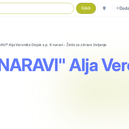
Doda
Išči
VI" Alja Veronika Divjak s.p. K naravi - Živila za zdravo življenje
ARAVI" Alja Veron