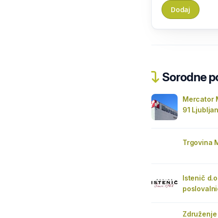
Sorodne pos
Mercator 
91 Ljublja
Trgovina 
Istenič d.o
poslovalni
Združenje 