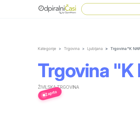
Kategorije
Trgovina
Ljubljana
Trgovina "K NARA
Trgovina "K N
ŽIVILSKA TRGOVINA
Zaprto