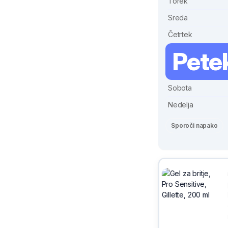
Torek
Sreda
Četrtek
Pete
Sobota
Nedelja
Sporoči napako
Sivix
Ljubljana