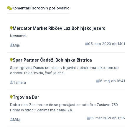
Komentarji sorodnih poslovalnic
Mercator Market Ribčev Laz Bohinjsko jezero
Nesramni.
05. sep 2020 ob 14:11
Mija
Spar Partner Čadež, Bohinjska Bistrica
Spar trgovina Danes sem bila v trgovini z otrokoma in ko sem ob
odhodu rekla ‘hvala, čao’, je ena...
16. maj ob 16:41
Tamara
Trgovina Dar
Dobar dan. Zanima me če se prodajaste modelčke Zastave 750
Hribar in otroci? Zanima me cena? Za...
15. mar 2021 ob 11:15
Mikji