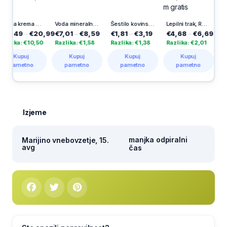
Nočna krema za obraz Revitalift Filler, Loreal, 50 ml
Voda mineralna Donat, 6 x 0,5 l
Šestilo kovinsko
Lepilni trak, Rollafix transparent, Uhu, 25 m + 5 m gratis
49
–
€20,99
€7,01
–
€8,59
€1,81
–
€3,19
€4,68
–
€6,69
€2,09
a: €10,50
Razlika: €1,58
Razlika: €1,38
Razlika: €2,01
Razlika
upuj
Kupuj
Kupuj
Kupuj
Ku
metno
pametno
pametno
pametno
pam
Izjeme
manjka odpiralni
Marijino vnebovzetje, 15.
avg
čas