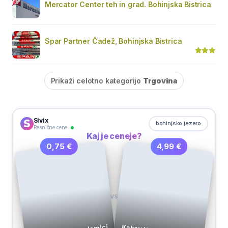
Mercator Center teh in grad. Bohinjska Bistrica
Spar Partner Čadež, Bohinjska Bistrica
Prikaži celotno kategorijo
Trgovina
Sivix
bohinjsko jezero
Resnične cene
Kaj je ceneje?
4,99 €
0,75 €
VS