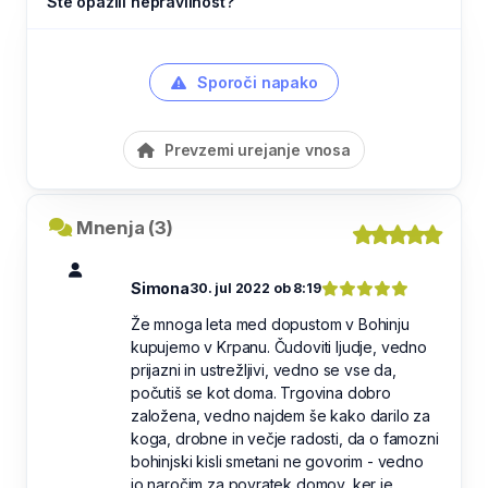
Ste opazili nepravilnost?
Sporoči napako
Prevzemi urejanje vnosa
Mnenja (3)
Simona
30. jul 2022 ob 8:19
Že mnoga leta med dopustom v Bohinju
kupujemo v Krpanu. Čudoviti ljudje, vedno
prijazni in ustrežljivi, vedno se vse da,
počutiš se kot doma. Trgovina dobro
založena, vedno najdem še kako darilo za
koga, drobne in večje radosti, da o famozni
bohinjski kisli smetani ne govorim - vedno
jo naročim za povratek domov, ker je