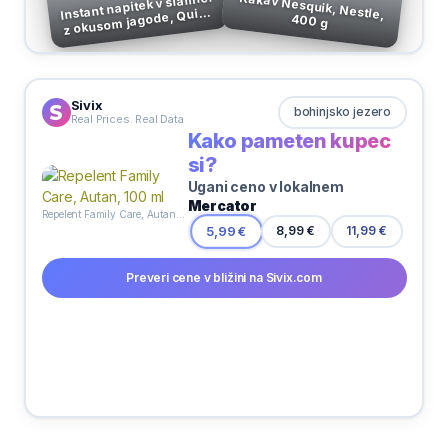
Instant napitek v slamici
Kakav Nesquik, Nestle,
z okusom jagode, Quick
400 g
Milk, 30g
Sivix
bohinjsko jezero
Real Prices. Real Data
Kako pameten kupec
si?
Ugani ceno v lokalnem
Mercator
Repelent Family Care, Autan, 100 ml
8,99 €
5,99 €
11,99 €
Preveri cene v bližini na Sivix.com