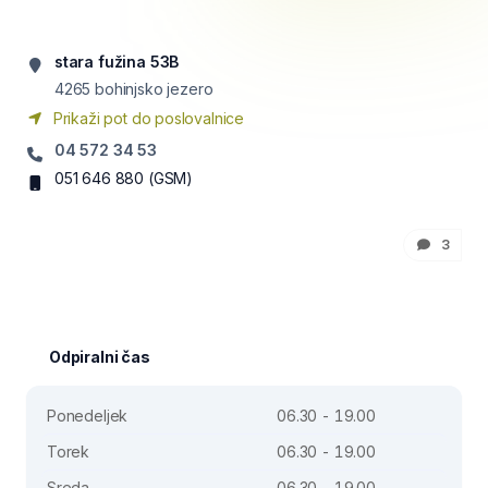
stara fužina 53B
4265
bohinjsko jezero
Prikaži pot do poslovalnice
04 572 34 53
051 646 880
(GSM)
3
Odpiralni čas
Ponedeljek
06.30 - 19.00
Torek
06.30 - 19.00
Sreda
06.30 - 19.00