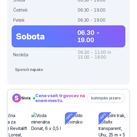
Četrtek
06.30 - 19.00
Petek
06.30 - 19.00
06.30 -
Sobota
19.00
06.30 - 11.00 in
Nedelja
15.00 - 18.00
Sporoči napako
Cene vseh trgovcev na
Sivix
bohinjsko jezero
enem mestu.
-30%
-30%
-30%