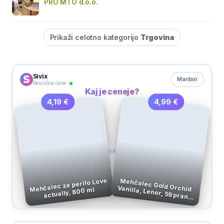
PRO MTO d.o.o.
Prikaži celotno kategorijo
Trgovina
Sivix
Maribor
Resnične cene
Kaj je ceneje?
4,99 €
4,19 €
VS
Mehčalec za perilo Love
Mehčalec Gold Orchid
Vanilla, Lenor, 59 pranj,
actually, 800 ml
1,23 l