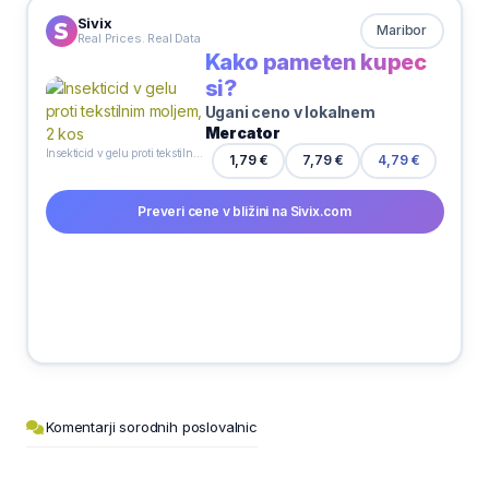
Sivix
Maribor
Real Prices. Real Data
Kako pameten kupec
si?
Ugani ceno v lokalnem
Mercator
Insekticid v gelu proti tekstilnim moljem, 2 kos
7,79 €
1,79 €
4,79 €
Preveri cene v bližini na Sivix.com
Komentarji sorodnih poslovalnic