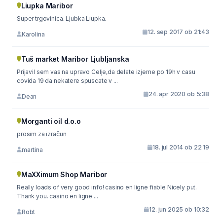
Liupka Maribor
Super trgovinica. Ljubka Liupka.
12. sep 2017 ob 21:43
Karolina
Tuš market Maribor Ljubljanska
Prijavil sem vas na upravo Celje,da delate izjeme po 19h v casu
covida 19 da nekatere spuscate v ...
24. apr 2020 ob 5:38
Dean
Morganti oil d.o.o
prosim za izračun
18. jul 2014 ob 22:19
martina
MaXXimum Shop Maribor
Really loads of very good info! casino en ligne fiable Nicely put.
Thank you. casino en ligne ...
12. jun 2025 ob 10:32
Robt