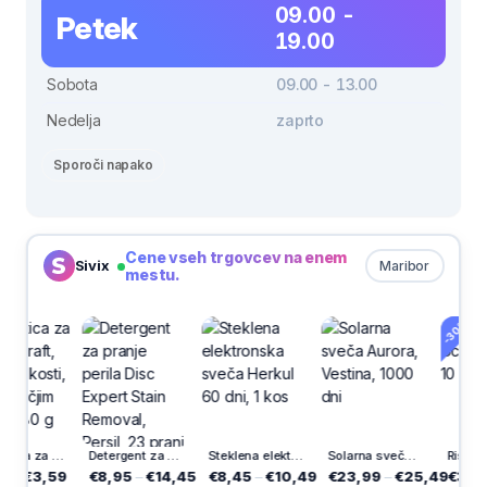
09.00 -
Petek
19.00
Sobota
09.00 - 13.00
Nedelja
zaprto
Sporoči napako
Cene vseh trgovcev na enem
Sivix
Maribor
mestu.
-30%
Poslastica za pse Vitakraft, kalcijeve kosti, ovite z račjim mesom, 80 g
Detergent za pranje perila Disc Expert Stain Removal, Persil, 23 pranj
Steklena elektronska sveča Herkul 60 dni, 1 kos
Solarna sveča Aurora, Vestina, 1000 dni
3,59
€8,95
–
€14,45
€8,45
–
€10,49
€23,99
–
€25,49
€3,49
–
€