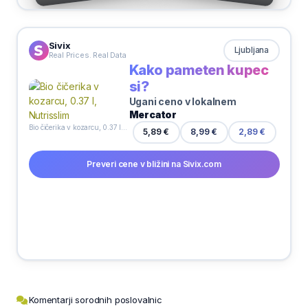
Sivix
Ljubljana
Real Prices. Real Data
Kako pameten kupec
si?
Ugani ceno v lokalnem
Mercator
Bio čičerika v kozarcu, 0.37 l, Nutrisslim
5,89 €
8,99 €
2,89 €
Preveri cene v bližini na Sivix.com
Komentarji sorodnih poslovalnic