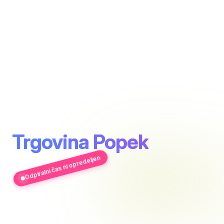
Trgovina Popek
Odpiralni čas ni opredeljen