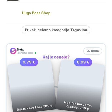
Hugo Boss Shop
Prikaži celotno kategorijo
Trgovina
Sivix
Ljubljana
Resnične cene
Kaj je ceneje?
8,99 €
9,79 €
VS
Napitek Barcaffe,
Mleta Kava Loka 500 g
Classic, 200 g