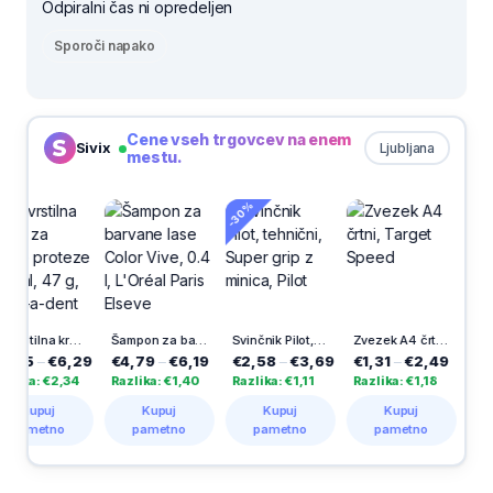
Odpiralni čas ni opredeljen
Sporoči napako
Cene vseh trgovcev na enem
Sivix
Ljubljana
mestu.
-30%
-25%
Pričvrstilna krema za zobne proteze Neutral, 47 g, Blend-a-dent
Šampon za barvane lase Color Vive, 0.4 l, L'Oréal Paris Elseve
Svinčnik Pilot, tehnični, Super grip z minica, Pilot
Zvezek A4 črtni, Target Speed
5
–
€6,29
€4,79
–
€6,19
€2,58
–
€3,69
€1,31
–
€2,49
€2,62
a: €2,34
Razlika: €1,40
Razlika: €1,11
Razlika: €1,18
Razlika
upuj
Kupuj
Kupuj
Kupuj
Ku
metno
pametno
pametno
pametno
pam