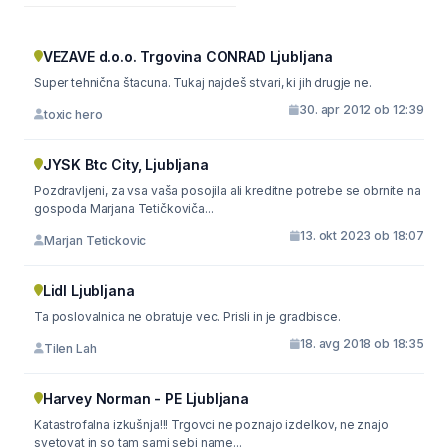
VEZAVE d.o.o. Trgovina CONRAD Ljubljana
Super tehnična štacuna. Tukaj najdeš stvari, ki jih drugje ne.
30. apr 2012 ob 12:39
toxic hero
JYSK Btc City, Ljubljana
Pozdravljeni, za vsa vaša posojila ali kreditne potrebe se obrnite na
gospoda Marjana Tetičkoviča...
13. okt 2023 ob 18:07
Marjan Tetickovic
Lidl Ljubljana
Ta poslovalnica ne obratuje vec. Prisli in je gradbisce.
18. avg 2018 ob 18:35
Tilen Lah
Harvey Norman - PE Ljubljana
Katastrofalna izkušnja!!! Trgovci ne poznajo izdelkov, ne znajo
svetovat in so tam sami sebi name...