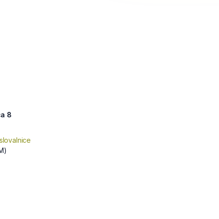
ca 8
slovalnice
M)