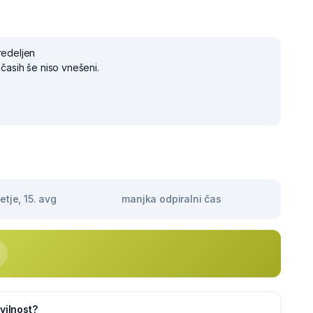
redeljen
 časih še niso vnešeni.
tje, 15. avg
manjka odpiralni čas
vilnost?