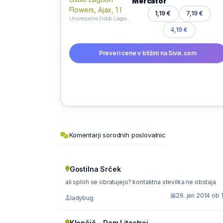
Mercator
1,19 €
7,19 €
Univerzalno čistilo Lagoon Flowers, Ajax, 1 l
4,19 €
Preveri cene v bližini na Sivix.com
Komentarji sorodnih poslovalnic
Gostilna Srček
ali sploh se obratujejo? kontaktna stevilka ne obstaja
26. jan 2014 ob 
ladybug
Klopčič - Dom Litostroj