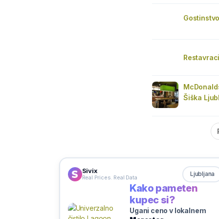
Gostinstvo
Restavraci
McDonald
Šiška Ljub
Sivix
Ljubljana
Real Prices. Real Data
Kako pameten
kupec si?
Ugani ceno v lokalnem