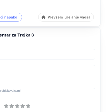
či napako
Prevzemi urejanje vnosa
ntar za Trojka 3
m obiskovalcem!