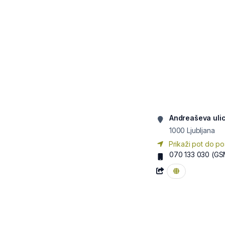
Andreaševa uli
1000
Ljubljana
Prikaži pot do po
070 133 030
(GS