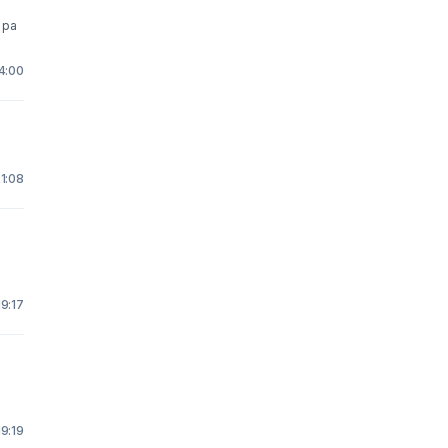
 pa
14:00
21:08
19:17
19:19