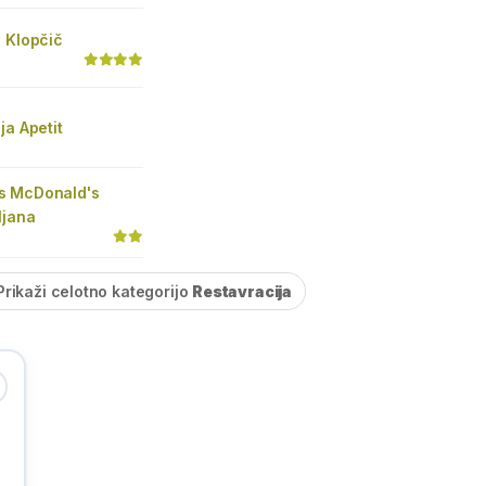
 Klopčič
ja Apetit
s McDonald's
ljana
Prikaži celotno kategorijo
Restavracija