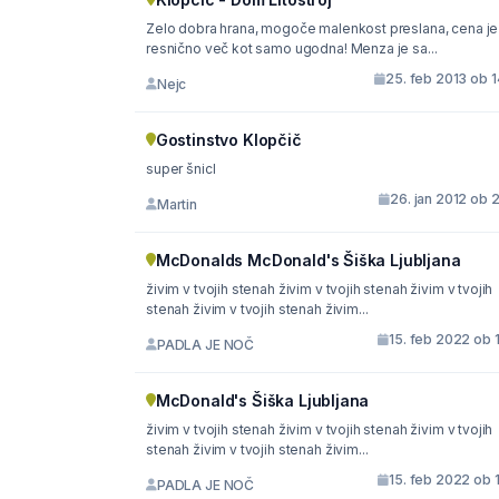
Zelo dobra hrana, mogoče malenkost preslana, cena je
resnično več kot samo ugodna! Menza je sa...
25. feb 2013 ob 
Nejc
Gostinstvo Klopčič
super šnicl
26. jan 2012 ob 
Martin
McDonalds McDonald's Šiška Ljubljana
živim v tvojih stenah živim v tvojih stenah živim v tvojih
stenah živim v tvojih stenah živim...
15. feb 2022 ob 
PADLA JE NOČ
McDonald's Šiška Ljubljana
živim v tvojih stenah živim v tvojih stenah živim v tvojih
stenah živim v tvojih stenah živim...
15. feb 2022 ob 
PADLA JE NOČ