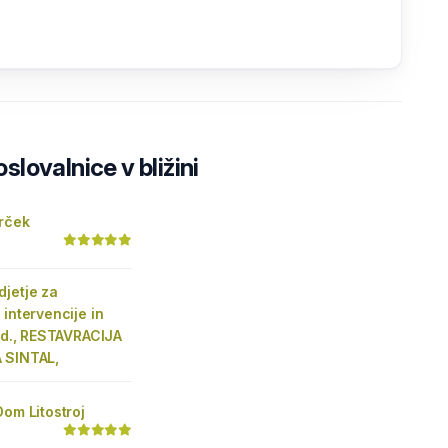
lovalnice v bližini
Srček
jetje za
 intervencije in
d.d., RESTAVRACIJA
 SINTAL,
Dom Litostroj