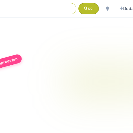
Doda
Išči
 opredeljen