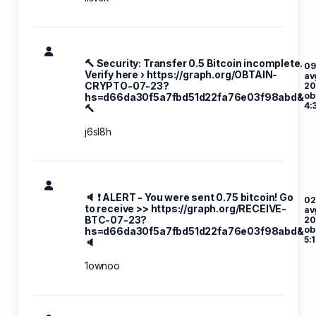
🔨 Security: Transfer 0.5 Bitcoin incomplete.
09
Verify here › https://graph.org/OBTAIN-
av
CRYPTO-07-23?
20
ob
hs=d66da30f5a7fbd51d22fa76e03f98abd&
4:
🔨
j6sl8h
🔈 ❗ ALERT - You were sent 0.75 bitcoin! Go
02
to receive >> https://graph.org/RECEIVE-
av
BTC-07-23?
20
ob
hs=d66da30f5a7fbd51d22fa76e03f98abd&
5:
🔈
1ownoo