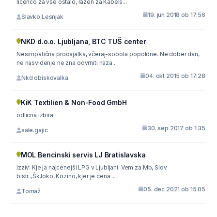
licenco za vse ostalo, razen za Kabels...
19. jun 2018 ob 17:56
Slavko Lesnjak
NKD d.o.o. Ljubljana, BTC TUŠ center
Nesimpatična prodajalka, včeraj-sobota popoldne. Ne dober dan,
ne nasvidenje ne zna odvrniti naza...
04. okt 2015 ob 17:28
Nkd obiskovalka
KiK Textilien & Non-Food GmbH
odlicna izbira
30. sep 2017 ob 1:35
sale.gajic
MOL Bencinski servis LJ Bratislavska
Izziv: Kje ja najcenejši LPG v Ljubljani. Vem za Mb, Slov.
bistr..,Šk.loko, Kozino, kjer je cena ...
05. dec 2021 ob 15:05
Tomaž