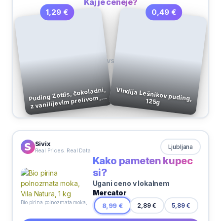
Kaj je ceneje?
0,49 €
1,29 €
VS
Puding Zottis, čokoladni,
Vindija Lešnikov puding,
z vanilijevim prelivom, 4
125g
× 115 g
Sivix
Ljubljana
Real Prices. Real Data
Kako pameten kupec
si?
Ugani ceno v lokalnem
Mercator
Bio pirina polnozrnata moka, Vila Natura, 1 kg
2,89 €
8,99 €
5,89 €