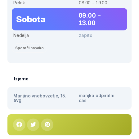
Petek
08.00 - 19.00
09.00 -
Sobota
13.00
Nedelja
zaprto
Sporoči napako
Izjeme
manjka odpiralni
Marijino vnebovzetje, 15.
avg
čas