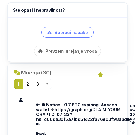
Ste opazili nepravilnost?
Sporoči napako
Prevzemi urejanje vnosa
Mnenja (30)
1
2
3
»
🔑 🔔 Notice - 0.7 BTC expiring. Access
09
wallet → https://graph.org/CLAIM-YOUR-
av
CRYPTO-07-23?
20
ob
hs=d66da30f5a7fbd51d22fa76e03f98abd&
14
🔑
lisvsk