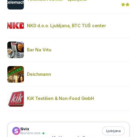
NKD d.o.o. Ljubljana, BTC TUŠ center
Bar Na Vrtu
Deichmann
KiK Textilien & Non-Food GmbH
Sivix
Ljubljana
Resnične cene