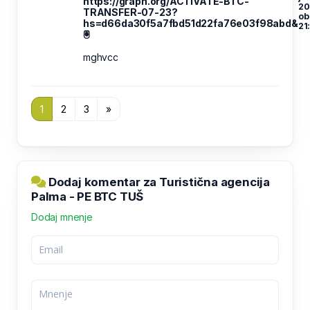
https://graph.org/ACTIVATE-BTC-
20
TRANSFER-07-23?
ob
hs=d66da30f5a7fbd51d22fa76e03f98abd&
21
🖲
mghvcc
1
2
3
»
Dodaj komentar za Turistična agencija
Palma - PE BTC TUŠ
Dodaj mnenje