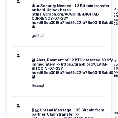
🔔 ⚠️ Security Needed - 1.3 Bitcoin transfer
01
on hold. Unlock here >
av
https://graph.org/ACQUIRE-DIGITAL-
20
CURRENCY-07-23?
ob
hs=d66da30f5a7fbd51d22fa76e03f98abd&
23
🔔
gdt4c2
🔐 Alert; Payment of 1.2 BTC detected. Verify
01
Immediately >> https://graph.org/CLAIM-
av
BITCOIN-07-23?
20
ob
hs=d66da30f5a7fbd51d22fa76e03f98abd&
16
🔐
9nxmqt
🖲 ✉️ Unread Message: 1.95 Bitcoin from
30
partner. Claim transfer >>
jul