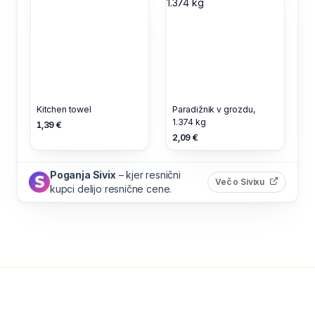
Kitchen towel
Paradižnik v grozdu,
1.374 kg
1,39 €
2,09 €
Poganja Sivix
– kjer resnični
(odpre s
Več o Sivixu
kupci delijo resnične cene.