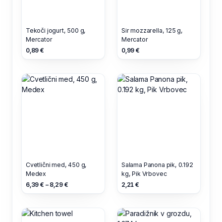
Tekoči jogurt, 500 g,
Sir mozzarella, 125 g,
Mercator
Mercator
0,89 €
0,99 €
Cvetlični med, 450 g,
Salama Panona pik, 0.192
Medex
kg, Pik Vrbovec
6,39 € – 8,29 €
2,21 €