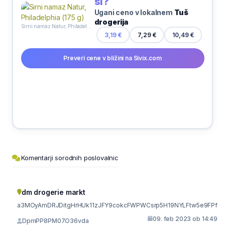
si?
Ugani ceno v lokalnem
Tuš
drogerija
Sirni namaz Natur, Philadelphia (175 g)
10,49 €
3,19 €
7,29 €
Preveri cene v bližini na Sivix.com
Komentarji sorodnih poslovalnic
dm drogerie markt
a3MOyAmDRJDitgHrHUk11zJFY9cokcFWPWCsrp5H19NYLFtw5e9FPf
09. feb 2023 ob 14:49
DpmPP8PM07O36vda