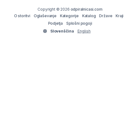
Copyright © 2026
odpiralnicasi.com
O storitvi
Oglaševanje
Kategorije
Katalog
Države
Kraji
Podjetja
Splošni pogoji
Slovenščina
English