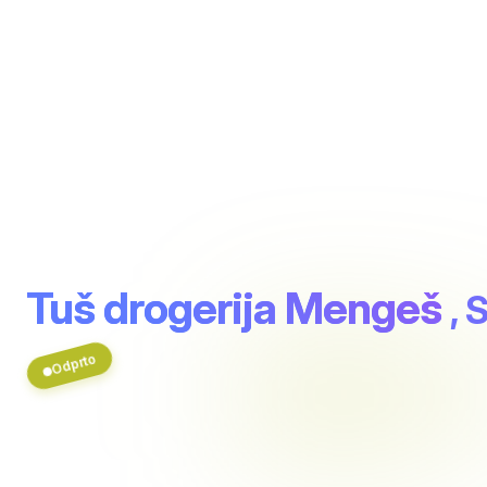
Tuš drogerija Mengeš
, 
Odprto