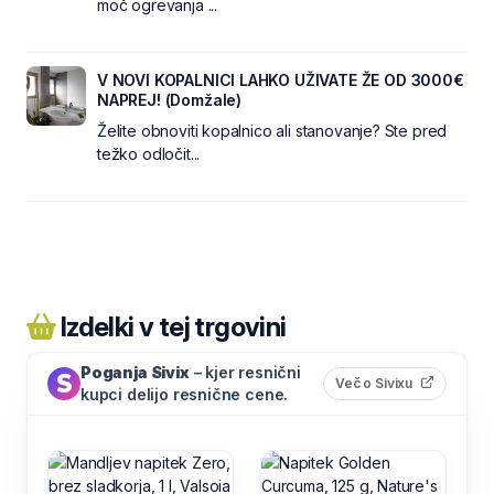
moč ogrevanja ...
V NOVI KOPALNICI LAHKO UŽIVATE ŽE OD 3000€
NAPREJ! (Domžale)
Želite obnoviti kopalnico ali stanovanje? Ste pred
težko odločit...
Izdelki v tej trgovini
Poganja Sivix
– kjer resnični
(odpre s
Več o Sivixu
kupci delijo resnične cene.