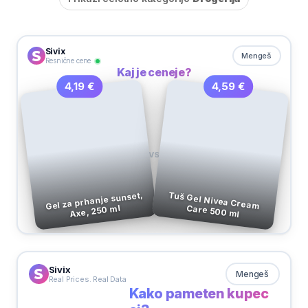
Sivix
Mengeš
Resnične cene
Kaj je ceneje?
4,59 €
4,19 €
VS
Gel za prhanje sunset,
Tuš Gel Nivea Cream Care 500 ml
Axe, 250 ml
Sivix
Mengeš
Real Prices. Real Data
Kako pameten kupec