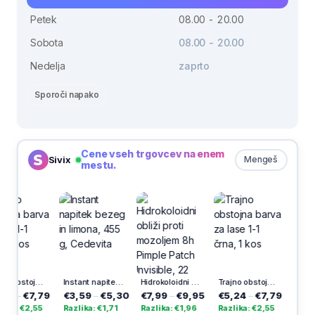
Petek
08.00 - 20.00
Sobota
08.00 - 20.00
Nedelja
zaprto
Sporoči napako
Cene vseh trgovcev na enem
Sivix
Mengeš
mestu.
Trajno obstojna barva za lase 1-1 črna, 1 kos
Instant napitek bezeg in limona, 455 g, Cedevita
Hidrokoloidni obliži proti mozoljem 8h Pimple Patch Invisible, 22 kos
Trajno obstojna barva za lase 1-1 črna, 1 kos
4
–
€7,79
€3,59
–
€5,30
€7,99
–
€9,95
€5,24
–
€7,79
a: €2,55
Razlika: €1,71
Razlika: €1,96
Razlika: €2,55