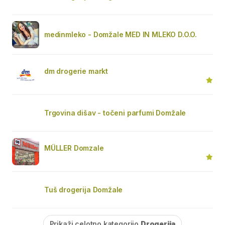
medinmleko - Domžale MED IN MLEKO D.O.O.
dm drogerie markt
Trgovina dišav - točeni parfumi Domžale
MÜLLER Domzale
Tuš drogerija Domžale
Prikaži celotno kategorijo
Drogerija