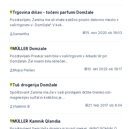
Trgovina dišav - točeni parfumi Domžale
Pozdravljeni, Zanima me ali imate kakšno prosto delovno mesto v
vaši trgovini v- Domžale? V koli...
15. nov 2020 ob 19:03
Samantha
MÜLLER Domzale
Pozdravljeni Pravkar sem bila v vaši trgovini v Arkadii Vir pri
Domžalah. Žal nisem bila oblečen...
10. okt 2022 ob 19:17
Mojca Plešec
Tuš drogerija Domžale
Spoštovani! Zanima me,če v vaši prodajalni držite Grenko sol-
magnezijev sulfat in kolikšno je ...
21. feb 2017 ob 9:34
Vladimir B.
MÜLLER Kamnik Qlandia
Pozdravljeni! Sem Vaša stranka in bi rad izrekel JAVNO POHVALO