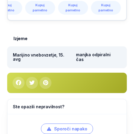
upuj
Kupuj
Kupuj
Kupuj
metno
pametno
pametno
pametno
Izjeme
manjka odpiralni
Marijino vnebovzetje, 15.
avg
čas
Ste opazili nepravilnost?
Sporoči napako