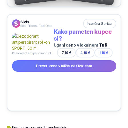
Sivix
Ivančna Gorica
Real Prices. Real Data
Kako pameten kupec
si?
Ugani ceno v lokalnem
Tuš
7,19 €
4,19 €
1,19 €
Dezodorant antiperspirant roll-on SPORT, 50 ml
Preveri cene v bližini na Sivix.com
Komentarji sorodnih poslovalnic