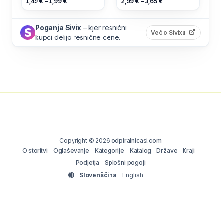
1,49 € – 1,99 €
2,99 € – 3,65 €
Poganja Sivix
– kjer resnični
(odpre s
Več o Sivixu
kupci delijo resnične cene.
Copyright © 2026
odpiralnicasi.com
O storitvi
Oglaševanje
Kategorije
Katalog
Države
Kraji
Podjetja
Splošni pogoji
Slovenščina
English