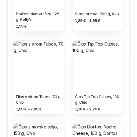
Praženi slani arašidi, 125
Slane preste, 200 g, Kviki
g, Kelly's
1,89 € – 1,95 €
1,99 €
Flips s sirom Tubes, 70 g,
Čips Tip Top Cubics, 100
Chio
g, Chio
1,99 € – 2,09 €
1,10 € – 2,29 €