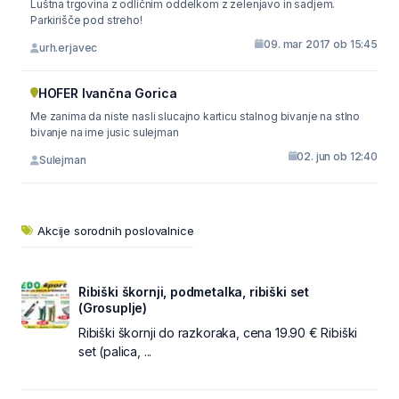
Luštna trgovina z odličnim oddelkom z zelenjavo in sadjem.
Parkirišče pod streho!
09. mar 2017 ob 15:45
urh.erjavec
HOFER Ivančna Gorica
Me zanima da niste nasli slucajno karticu stalnog bivanje na stlno
bivanje na ime jusic sulejman
02. jun ob 12:40
Sulejman
Akcije sorodnih poslovalnice
Ribiški škornji, podmetalka, ribiški set
(Grosuplje)
Ribiški škornji do razkoraka, cena 19.90 € Ribiški
set (palica, ...