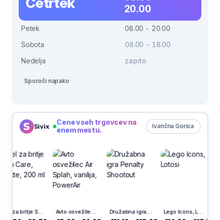
Četrtek
20.00
Petek
08.00 - 20.00
Sobota
08.00 - 18.00
Nedelja
zaprto
Sporoči napako
Cene vseh trgovcev na
Sivix
Ivančna Gorica
enem mestu.
Gel za britje Satin Care, Gillette, 200 ml
Avto osvežilec Air Splah, vanilija, PowerAir
Družabna igra Penalty Shootout
Lego Icons, Lotosi
Karte šnops