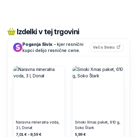
Izdelki v tej trgovini
Poganja Sivix
– kjer resnični
(odpre s
Več o Sivixu
kupci delijo resnične cene.
Naravna mineralna voda,
Smoki Xmas paket, 610 g,
3 l, Donat
Soko Štark
7,01 € – 8,59 €
5,99 €