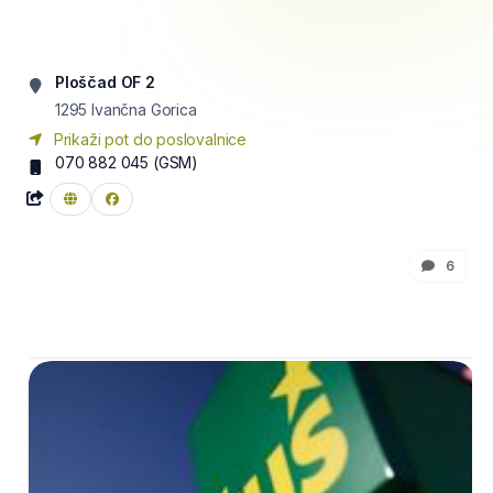
Ploščad OF 2
1295
Ivančna Gorica
Prikaži pot do poslovalnice
070 882 045
(GSM)
6