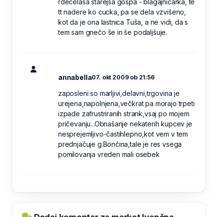
rdečelasa starejša gospa - blagajničarka, te
tt nadere ko cucka, pa se dela vzvišeno,
kot da je ona lastnica Tuša, a ne vidi, da s
tem sam gnečo še in še podaljšuje.
annabella
07. okt 2009 ob 21:56
zaposleni so marljivi,delavni,trgovina je
urejena,napolnjena,večkrat pa morajo trpeti
izpade zafrustriranih strank,vsaj po mojem
pričevanju...Obnašanje nekaterih kupcev je
nesprejemljivo-častihlepno,kot vem v tem
prednjačuje g.Bončina,tale je res vsega
pomilovanja vreden mali osebek
Dodaj komentar za market Ivančna