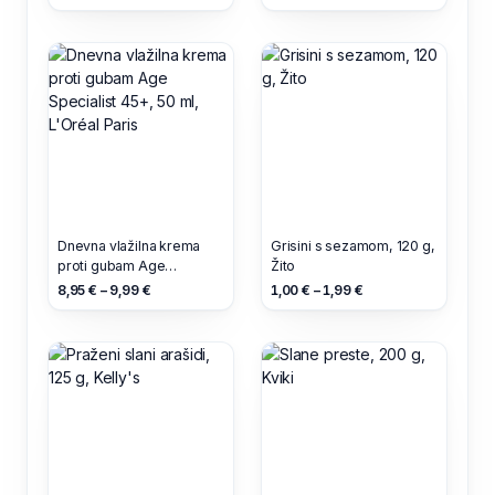
Dnevna vlažilna krema
Grisini s sezamom, 120 g,
proti gubam Age
Žito
Specialist 45+, 50 ml,
8,95 € – 9,99 €
1,00 € – 1,99 €
L'Oréal Paris