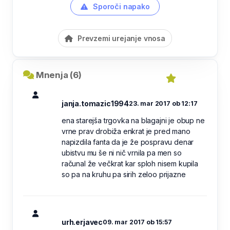
Sporoči napako
Prevzemi urejanje vnosa
Mnenja (6)
janja.tomazic1994
23. mar 2017 ob 12:17
ena starejša trgovka na blagajni je obup ne
vrne prav drobiža enkrat je pred mano
napizdila fanta da je že pospravu denar
ubistvu mu še ni nič vrnila pa men so
računal že večkrat kar sploh nisem kupila
so pa na kruhu pa sirih zeloo prijazne
urh.erjavec
09. mar 2017 ob 15:57