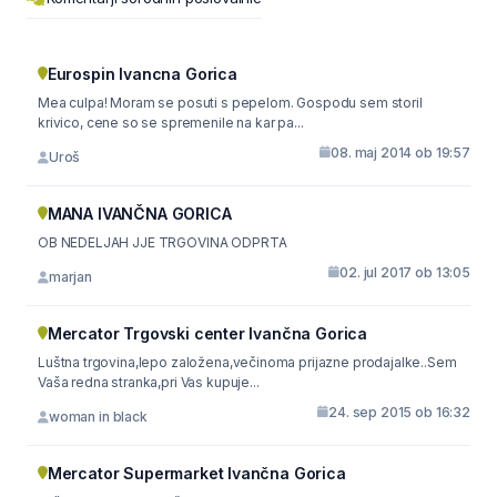
Eurospin Ivancna Gorica
Mea culpa! Moram se posuti s pepelom. Gospodu sem storil
krivico, cene so se spremenile na kar pa...
08. maj 2014 ob 19:57
Uroš
MANA IVANČNA GORICA
OB NEDELJAH JJE TRGOVINA ODPRTA
02. jul 2017 ob 13:05
marjan
Mercator Trgovski center Ivančna Gorica
Luštna trgovina,lepo založena,večinoma prijazne prodajalke..Sem
Vaša redna stranka,pri Vas kupuje...
24. sep 2015 ob 16:32
woman in black
Mercator Supermarket Ivančna Gorica