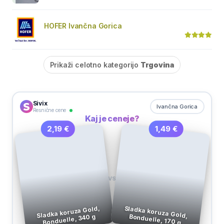
HOFER Ivančna Gorica
Prikaži celotno kategorijo
Trgovina
Sivix
Ivančna Gorica
Resnične cene
Kaj je ceneje?
1,49 €
2,19 €
VS
Sladka koruza Gold,
Bonduelle, 340 g
Sladka koruza Gold, Bonduelle, 170 g