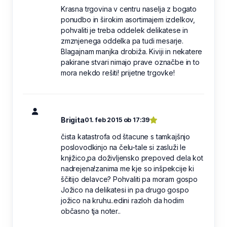
Krasna trgovina v centru naselja z bogato
ponudbo in širokim asortimajem izdelkov,
pohvaliti je treba oddelek delikatese in
zmznjenega oddelka pa tudi mesarje.
Blagajnam manjka drobiža. Kiviji in nekatere
pakirane stvari nimajo prave označbe in to
mora nekdo rešiti! prijetne trgovke!
Brigita
01. feb 2015 ob 17:39
čista katastrofa od štacune s tamkajšnjo
poslovodkinjo na čelu-tale si zasluži le
knjižico,pa doživljensko prepoved dela kot
nadrejena!zanima me kje so inšpekcije ki
ščitijo delavce? Pohvaliti pa moram gospo
Jožico na delikatesi in pa drugo gospo
jožico na kruhu..edini razloh da hodim
občasno tja noter..