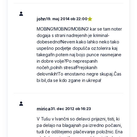
john
19. maj 2014 ob 22:00
MOBING!MOBING!MOBING! kar se tam noter
dogaja s strani nadrejenih je kriminal-
dobesedno!Nevem kako lahko neko tako
uspešno podjetje dopušča oz.tolerira kaj
takega!In potem naj bojo punce nasmejane
in dobre volje?Po neprespanih
nočeh,polnih stresa!Prejokanih
delovnikih!To enostavno negre skupaj..Čas
bi bil,da se kdo zgane in ukrepa!
mirica
31. dec 2012 ob 16:23
V Tušu v Ivančni so delavci prijazni, tisti, ki
pa delajo na blagajnah pa izredno počasni,
tudi če odštejemo plačevanje položnic. Ena