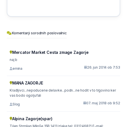
Komentarji sorodnih poslovalnic
Mercator Market Cesta zmage Zagorje
naj b
26. jun 2014 ob 7:53
emina
MANA ZAGORJE
Kradljivci...nepoducene delavke...podn...ne hodit v to trgovino ker
vas bodo ogoljufali
07. maj 2018 ob 9:52
Slog
Alpina Zagorje(spar)
Tilen Strmljan Mlinše 15B 1411 Izlake tel: 031246821 E-mail: