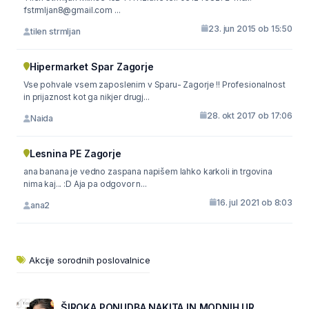
fstrmljan8@gmail.com ...
23. jun 2015 ob 15:50
tilen strmljan
Hipermarket Spar Zagorje
Vse pohvale vsem zaposlenim v Sparu- Zagorje !! Profesionalnost
in prijaznost kot ga nikjer drugj...
28. okt 2017 ob 17:06
Naida
Lesnina PE Zagorje
ana banana je vedno zaspana napišem lahko karkoli in trgovina
nima kaj... :D Aja pa odgovor n...
16. jul 2021 ob 8:03
ana2
Akcije sorodnih poslovalnice
ŠIROKA PONUDBA NAKITA IN MODNIH UR