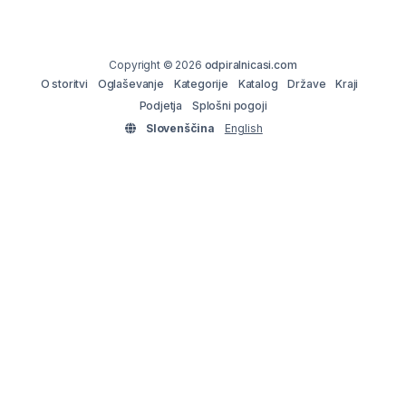
Copyright © 2026
odpiralnicasi.com
O storitvi
Oglaševanje
Kategorije
Katalog
Države
Kraji
Podjetja
Splošni pogoji
Slovenščina
English