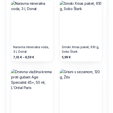
Naravna mineralna voda,
Smoki Xmas paket, 610 g,
3 l, Donat
Soko Štark
7,01 € – 8,59 €
5,99 €