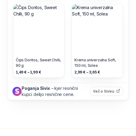
Čips Doritos, Sweet Chilli,
Krema univerzalna Soft,
90 g
150 ml, Solea
1,49 € – 1,99 €
2,99 € – 3,65 €
Poganja Sivix
– kjer resnični
(odpre s
Več o Sivixu
kupci delijo resnične cene.