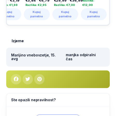
€3,19
€3,84
–
€6,79
€29,99
–
€36,99
€2,40
–
€
Razlika:
€1,69
Razlika: €2,95
Razlika: €7,00
€12,00
Razlika: €8
j
Kupuj
Kupuj
Kupuj
Kupuj
no
pametno
pametno
pametno
pametn
Izjeme
manjka odpiralni
Marijino vnebovzetje, 15.
avg
čas
Ste opazili nepravilnost?