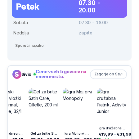
07.30 -
Petek
20.00
Sobota
07.30 - 18.00
Nedelja
zaprto
Sporoči napako
Cene vseh trgovcev na
Sivix
Zagorje ob Savi
enem mestu.
Igra družabna Piatnik, Activity Junior
Damski dnevni vložki Slip Normal, Libresse, 32/1
Gel za britje Satin Care, Gillette, 200 ml
Igra Moj prvi Monopoly
€19,99
–
€31,99