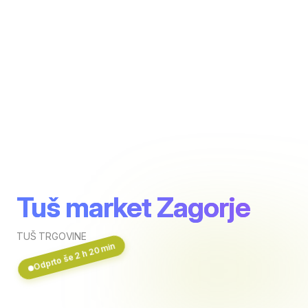
Tuš market Zagorje
TUŠ TRGOVINE
Odprto še 2 h 20 min