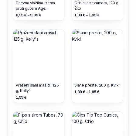
Dnevna vlažilna krema
Grisini s sezamom, 120 g,
proti gubam Age
Žito
Specialist 45+, 50 ml,
8,95 € – 9,99 €
1,00 € – 1,99 €
L'Oréal Paris
Praženi slani arašidi, 125
Slane preste, 200 g, Kviki
g, Kelly's
1,89 € – 1,95 €
1,99 €