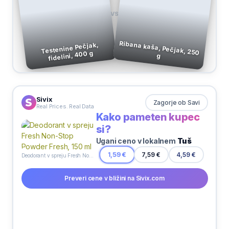
VS
Ribana kaša, Pečjak, 250
Testenine Pečjak,
fidelini, 400 g
g
Sivix
Zagorje ob Savi
Real Prices. Real Data
Kako pameten kupec
si?
Ugani ceno v lokalnem
Tuš
7,59 €
1,59 €
4,59 €
Deodorant v spreju Fresh Non-Stop Powder Fresh, 150 ml
Preveri cene v bližini na Sivix.com