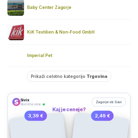
Baby Center Zagorje
KiK Textilien & Non-Food GmbH
Imperial Pet
Prikaži celotno kategorijo
Trgovina
Sivix
Zagorje ob Savi
Resnične cene
Kaj je ceneje?
2,49 €
3,39 €