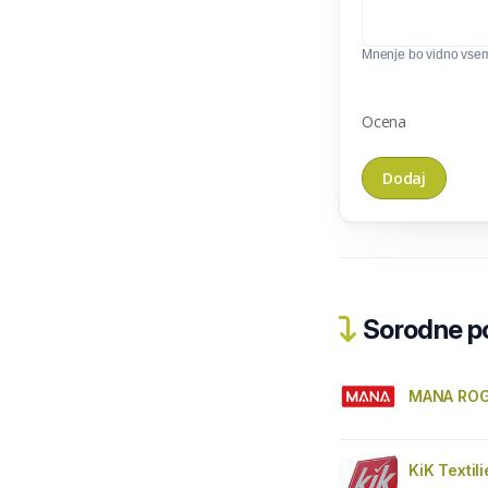
Mnenje bo vidno vse
Ocena
Sorodne pos
MANA ROG
KiK Textil