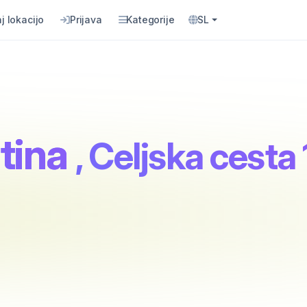
j lokacijo
Prijava
Kategorije
SL
tina
, Celjska cesta