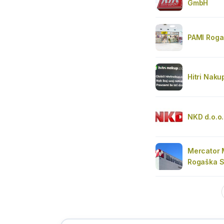
GmbH
PAMI Roga
Hitri Naku
NKD d.o.o.
Mercator 
Rogaška S