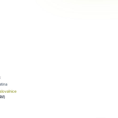
3
atina
slovalnice
SM)