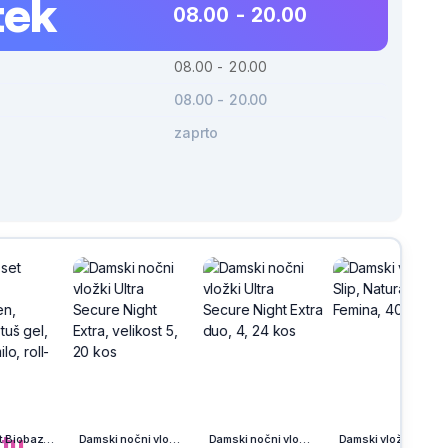
tek
08.00 - 20.00
08.00 - 20.00
08.00 - 20.00
zaprto
h
na
tu.
Damski nočni vložki Ultra Secure Night Extra, velikost 5, 20 kos
Damski nočni vložki Ultra Secure Night Extra duo, 4, 24 kos
Damski vložki Slip, Natura Femina, 40/1