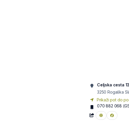
Celjska cesta 1
3250
Rogaška Sl
Prikaži pot do po
070 882 068
(G