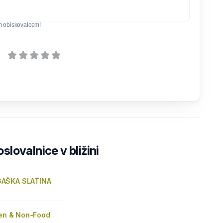
m obiskovalcem!
lovalnice v bližini
AŠKA SLATINA
ien & Non-Food