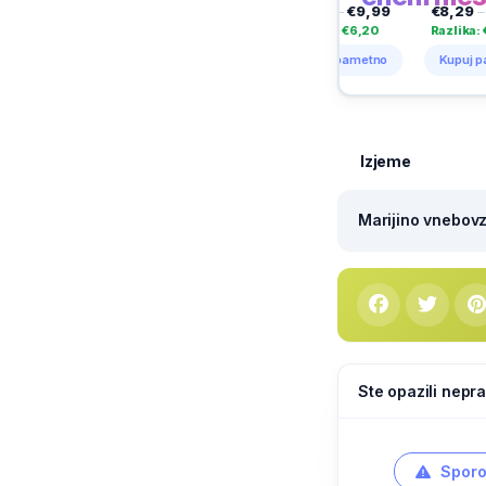
22,99
€2,99
–
€4,29
€3,79
–
€9,99
€8,29
–
€12,99
,00
Razlika: €1,30
Razlika: €6,20
Razlika: €4,70
etno
Kupuj pametno
Kupuj pametno
Kupuj pametno
Izjeme
Marijino vnebovze
Ste opazili nepra
Sporo