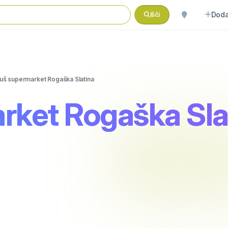
Doda
Išči
uš supermarket Rogaška Slatina
rket Rogaška Sla