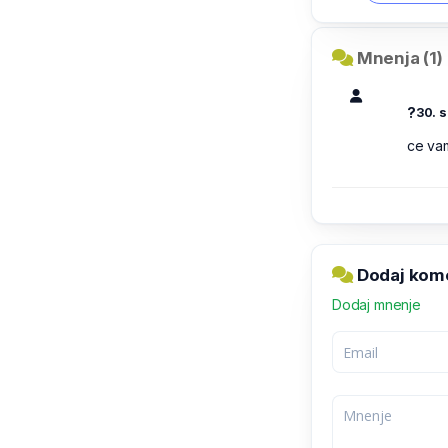
Mnenja (1)
?
30. s
ce vam
Dodaj kome
Dodaj mnenje