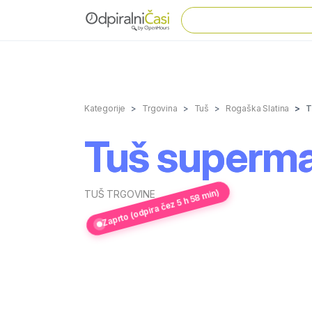
Kategorije
Trgovina
Tuš
Rogaška Slatina
T
Tuš superma
Zaprto (odpira čez 5 h 58 min)
TUŠ TRGOVINE