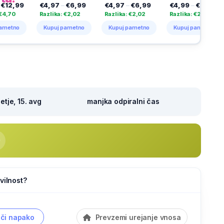
€4,97
–
€6,99
€4,97
–
€6,99
€4,99
–
€7,69
€29,99
Razlika: €2,02
Razlika: €2,02
Razlika: €2,70
Razlika: 
Kupuj pametno
Kupuj pametno
Kupuj pametno
Kupuj p
tje, 15. avg
manjka odpiralni čas
vilnost?
či napako
Prevzemi urejanje vnosa