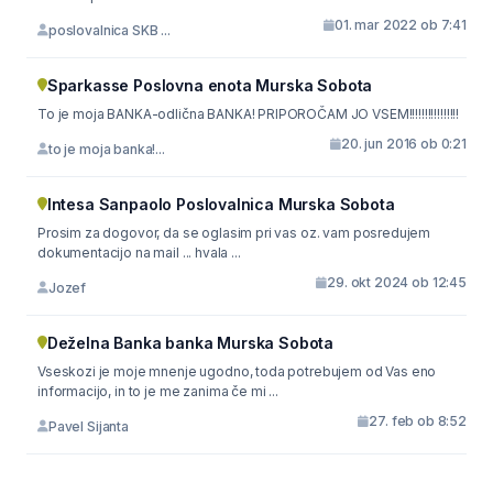
01. mar 2022 ob 7:41
poslovalnica SKB ...
Sparkasse Poslovna enota Murska Sobota
To je moja BANKA-odlična BANKA! PRIPOROČAM JO VSEM!!!!!!!!!!!!!!!!
20. jun 2016 ob 0:21
to je moja banka!...
Intesa Sanpaolo Poslovalnica Murska Sobota
Prosim za dogovor, da se oglasim pri vas oz. vam posredujem
dokumentacijo na mail ... hvala ...
29. okt 2024 ob 12:45
Jozef
Deželna Banka banka Murska Sobota
Vseskozi je moje mnenje ugodno, toda potrebujem od Vas eno
informacijo, in to je me zanima če mi ...
27. feb ob 8:52
Pavel Sijanta