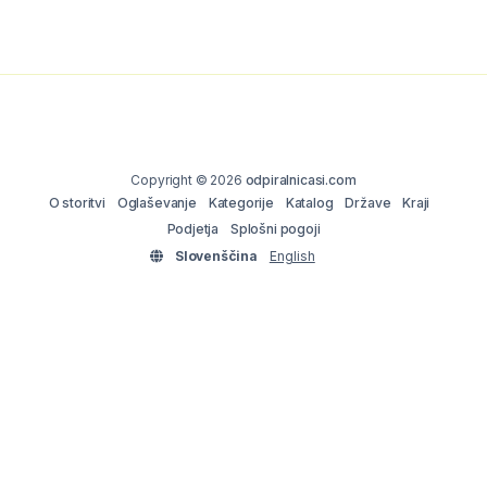
Copyright © 2026
odpiralnicasi.com
O storitvi
Oglaševanje
Kategorije
Katalog
Države
Kraji
Podjetja
Splošni pogoji
Slovenščina
English