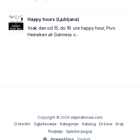
Happy hours (Ljubljana)
Vsak dan od 15. do 19. ure happy hour, Pivo
Heineken ali Guinness v...
Copyright © 2026
odpiralnicasi.com
O storitvi
Oglaševanje
Kategorije
Katalog
Države
Kraji
Podjetja
Splošni pogoji
Slovenščina
English