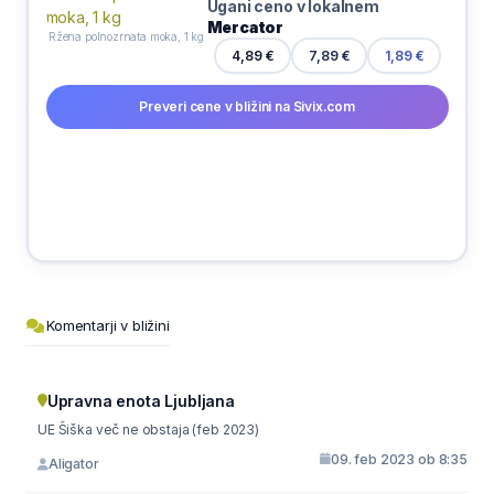
Ugani ceno v lokalnem
Mercator
Ržena polnozrnata moka, 1 kg
7,89 €
4,89 €
1,89 €
Preveri cene v bližini na Sivix.com
Komentarji v bližini
Upravna enota Ljubljana
UE Šiška več ne obstaja (feb 2023)
09. feb 2023 ob 8:35
Aligator