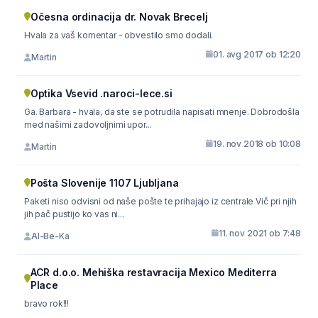
Očesna ordinacija dr. Novak Brecelj
Hvala za vaš komentar - obvestilo smo dodali.
01. avg 2017 ob 12:20
Martin
Optika Vsevid .naroci-lece.si
Ga. Barbara - hvala, da ste se potrudila napisati mnenje. Dobrodošla
med našimi zadovoljnimi upor...
19. nov 2018 ob 10:08
Martin
Pošta Slovenije 1107 Ljubljana
Paketi niso odvisni od naše pošte te prihajajo iz centrale Vič pri njih
jih pač pustijo ko vas ni...
11. nov 2021 ob 7:48
Al-Be-Ka
ACR d.o.o. Mehiška restavracija Mexico Mediterra
Place
bravo rok!!!