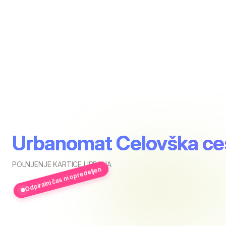
Urbanomat Celovška ces
POLNJENJE KARTICE URBANA
Odpiralni čas ni opredeljen