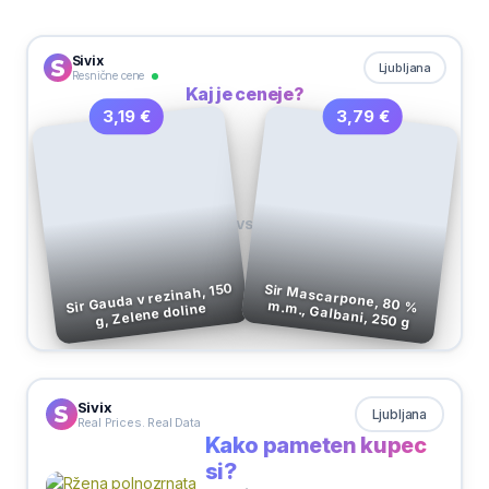
Sivix
Ljubljana
Resnične cene
Kaj je ceneje?
3,79 €
3,19 €
VS
Sir Gauda v rezinah, 150
Sir Mascarpone, 80 % m.m., Galbani, 250 g
g, Zelene doline
Sivix
Ljubljana
Real Prices. Real Data
Kako pameten kupec
si?