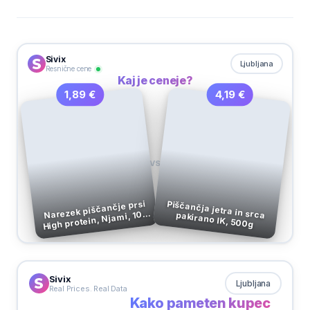
Sivix
Ljubljana
Resnične cene
Kaj je ceneje?
4,19 €
1,89 €
VS
Narezek piščančje prsi
High protein, Njami, 100
Piščančja jetra in srca pakirano IK, 500g
g
Sivix
Ljubljana
Real Prices. Real Data
Kako pameten kupec