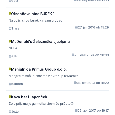
Gost
Okrepčevalnica BUREK 1
Najboljsi sirov burek kaj sam probao
27. jan 2016 ob 15:29
Tjasa
McDonald's Železniška Ljubljana
NULA
20. dec 2024 ob 20:33
Ajla
Menjalnica Primus Group d.o.o.
Menjate maroške dirhame v evre? Lp iz Maroka
08. okt 2023 ob 18:20
Karmen
Kava bar Hlaponček
Zelo prijazna je ga.metka...bom še prišel...😊
05. apr 2017 ob 19:17
Jože