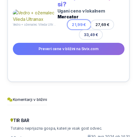
si?
Ugani ceno v lokalnem
Mercator
21,99 €
27,69 €
Vedro + ožemalec Vileda Ultramax
33,49 €
Preveri cene v bližini na Sivix.com
Komentarji v bližini
TIR BAR
Totalno neprijazna gospa, kateri je vsak gost odvec.
30. avg 2024 ob 14:31