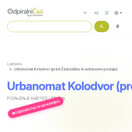
Ljubljana
Urbanomat Kolodvor (pred Železniško in avtobusno postajo)
Urbanomat Kolodvor (pre
POLNJENJE KARTICE URBANA
Odpiralni čas ni opredeljen