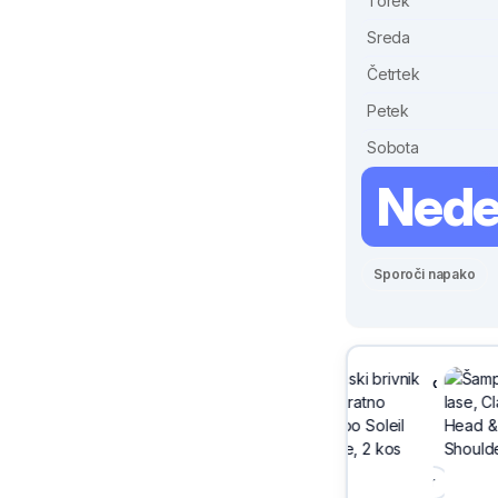
Torek
Sreda
Četrtek
Petek
Sobota
Nede
Sporoči napako
-30%
Sivix
Maribor