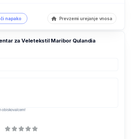
či napako
Prevzemi urejanje vnosa
ntar za Veletekstil Maribor Qulandia
m obiskovalcem!