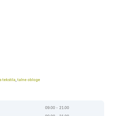
 tekstila
,
talne obloge
09.00 - 21.00