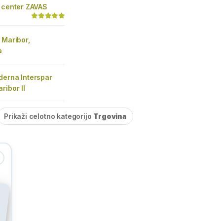
i center ZAVAS
 Maribor,
a
derna Interspar
ribor II
Prikaži celotno kategorijo
Trgovina