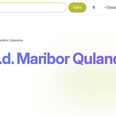
Doda
Išči
Maribor Qulandia
d.d. Maribor Qulan