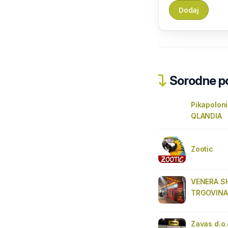
Sorodne pos
Pikapolon
QLANDIA
Zootic
VENERA SH
TRGOVINA
Zavas d.o.