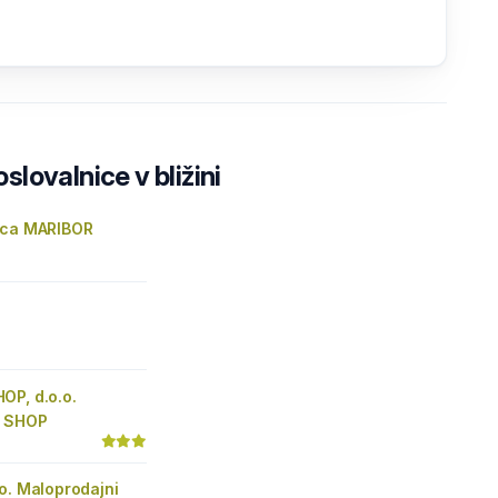
lovalnice v bližini
ica MARIBOR
OP, d.o.o.
 SHOP
o. Maloprodajni