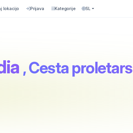
j lokacijo
Prijava
Kategorije
SL
dia
, Cesta proletar