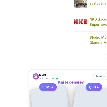
svetovaln
NKD d.o.o.
Supernov
Studio Mo
Qlandia Ma
Sivix
Maribor
Resnične cene
Kaj je ceneje?
3,69 €
1,59 €