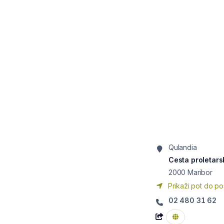
Qulandia
Cesta proletars
2000
Maribor
Prikaži pot do po
02 480 31 62