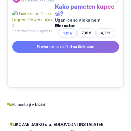
Real Prices. Real Data
Kako pameten kupec
si?
Ugani ceno v lokalnem
Mercator
Univerzalno čistilo Lagoon Flowers, Ajax, 1 l
4,19 €
1,19 €
7,19 €
Preveri cene v bližini na Sivix.com
Komentarji v bližini
LIKOZAR DARKO s.p. VODOVODNI INSTALATER