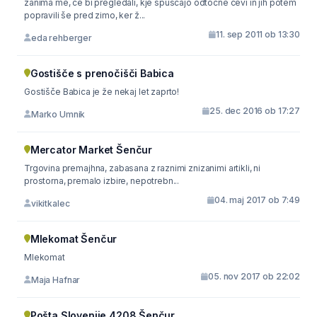
zanima me, če bi pregledali, kje spuščajo odtočne cevi in jih potem
popravili še pred zimo, ker ž...
11. sep 2011 ob 13:30
eda rehberger
Gostišče s prenočišči Babica
Gostišče Babica je že nekaj let zaprto!
25. dec 2016 ob 17:27
Marko Umnik
Mercator Market Šenčur
Trgovina premajhna, zabasana z raznimi znizanimi artikli, ni
prostorna, premalo izbire, nepotrebn...
04. maj 2017 ob 7:49
vikitkalec
Mlekomat Šenčur
Mlekomat
05. nov 2017 ob 22:02
Maja Hafnar
Pošta Slovenije 4208 Šenčur