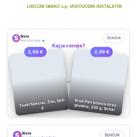
LIKOZAR DARKO s.p. VODOVODNI INSTALATER
Sivix
ŠENČUR
Resnične cene
Kaj je ceneje?
2,49 €
2,59 €
VS
Toast Special, Žito, 500
Kruh Pan blanco brez glutena, 250 g, Schär
g
Sivix
ŠENČUR