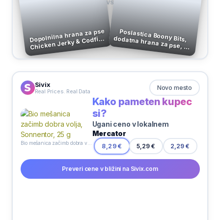
VS
Dopolnilna hrana za pse
Poslastica Boony Bits,
dodatna hrana za pse, 55
Chicken Jerky & Codfish
Sandwiches, 100 g
g
Sivix
Novo mesto
Real Prices. Real Data
Kako pameten kupec
si?
Ugani ceno v lokalnem
Mercator
Bio mešanica začimb dobra volja, Sonnentor, 25 g
5,29 €
8,29 €
2,29 €
Preveri cene v bližini na Sivix.com