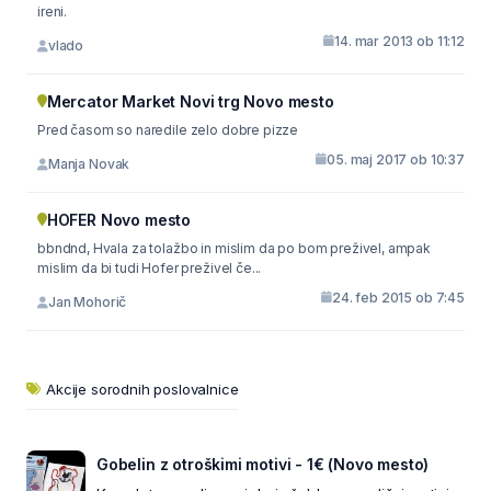
ireni.
14. mar 2013 ob 11:12
vlado
Mercator Market Novi trg Novo mesto
Pred časom so naredile zelo dobre pizze
05. maj 2017 ob 10:37
Manja Novak
HOFER Novo mesto
bbndnd, Hvala za tolažbo in mislim da po bom preživel, ampak
mislim da bi tudi Hofer preživel če...
24. feb 2015 ob 7:45
Jan Mohorič
Akcije sorodnih poslovalnice
Gobelin z otroškimi motivi - 1€ (Novo mesto)