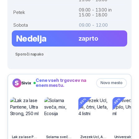
09.00 - 13.00 in
Petek
15.00 - 18.00
Sobota
09.00 - 12.00
Nedelja
zaprto
Sporoči napako
Cene vseh trgovcev na
Sivix
Novo mesto
enem mestu.
-30%
-30%
Lak za lase Pantene, Ultra Strong, 250 ml
Solarna sveča, mix, Ecosija
Zvezek Ucl, A4, črtni, Uefa, 4 listni
Univerzalno lepilo, Uhu, 35 ml