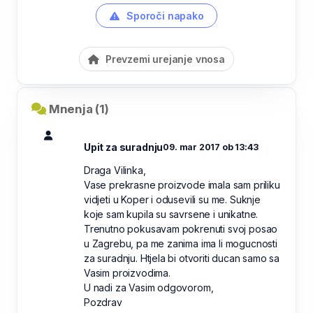
Sporoči napako
Prevzemi urejanje vnosa
Mnenja (1)
Upit za suradnju
09. mar 2017 ob 13:43
Draga Vilinka,
Vase prekrasne proizvode imala sam priliku
vidjeti u Koper i odusevili su me. Suknje
koje sam kupila su savrsene i unikatne.
Trenutno pokusavam pokrenuti svoj posao
u Zagrebu, pa me zanima ima li mogucnosti
za suradnju. Htjela bi otvoriti ducan samo sa
Vasim proizvodima.
U nadi za Vasim odgovorom,
Pozdrav