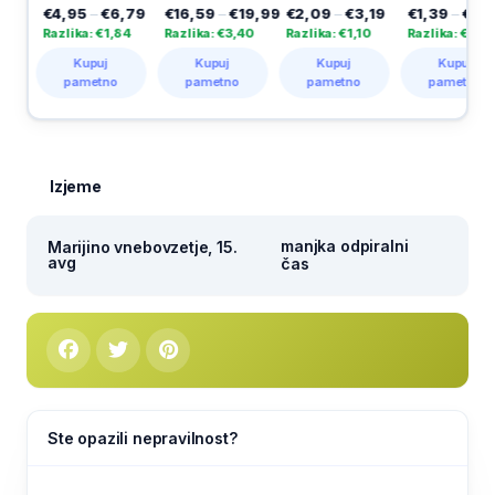
€4,95
–
€6,79
€16,59
–
€19,99
€2,09
–
€3,19
€1,39
–
€3,10
Razlika: €1,84
Razlika: €3,40
Razlika: €1,10
Razlika: €1,71
Kupuj
Kupuj
Kupuj
Kupuj
pametno
pametno
pametno
pametno
Izjeme
manjka odpiralni
Marijino vnebovzetje, 15.
avg
čas
Ste opazili nepravilnost?