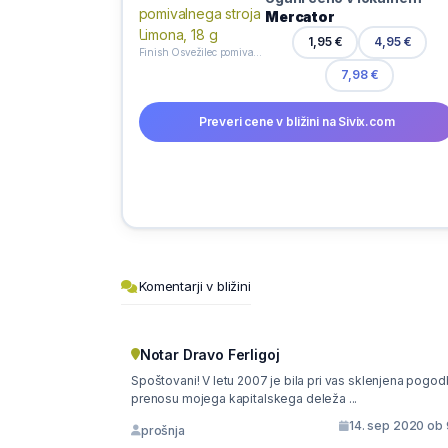
Mercator
1,95 €
4,95 €
Finish Osvežilec pomivalnega stroja Limona, 18 g
7,98 €
Preveri cene v bližini na Sivix.com
Komentarji v bližini
Notar Dravo Ferligoj
Spoštovani! V letu 2007 je bila pri vas sklenjena pogodba o
prenosu mojega kapitalskega deleža ...
14. sep 2020 ob 
prošnja