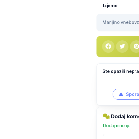
Izjeme
Marijino vnebovze
Ste opazili nepra
Sporo
Dodaj kome
Dodaj mnenje