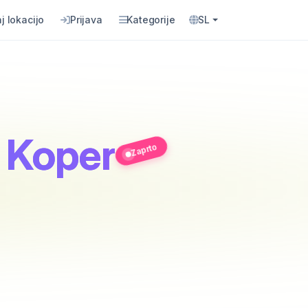
j lokacijo
Prijava
Kategorije
SL
E Koper
Zaprto