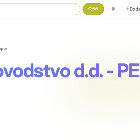
Doda
Išči
oper
ovodstvo d.d. - P