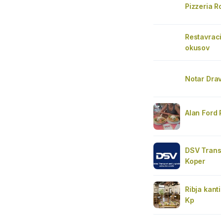
Pizzeria 
Restavraci
okusov
Notar Drav
Alan Ford 
DSV Transp
Koper
Ribja kant
Kp