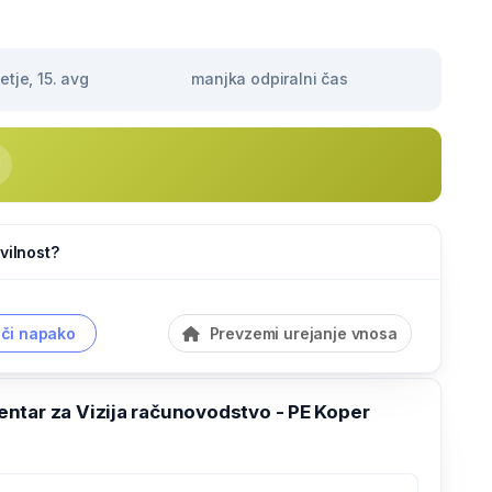
tje, 15. avg
manjka odpiralni čas
vilnost?
či napako
Prevzemi urejanje vnosa
ntar za Vizija računovodstvo - PE Koper