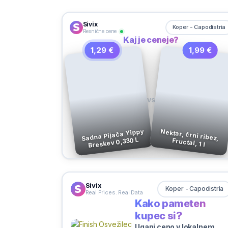
Sivix
Koper - Capodistria
Resnične cene
Kaj je ceneje?
1,29 €
1,99 €
VS
Sadna Pijača Yippy
Nektar, črni ribez,
Breskev 0,330 L
Fructal, 1 l
Sivix
Koper - Capodistria
Real Prices. Real Data
Kako pameten
kupec si?
Ugani ceno v lokalnem