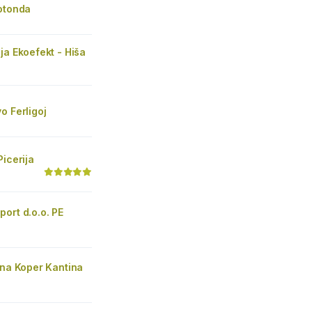
Rotonda
ja Ekoefekt - Hiša
o Ferligoj
Picerija
ort d.o.o. PE
ina Koper Kantina