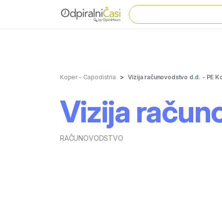
Koper - Capodistria
Vizija računovodstvo d.d. - PE K
Vizija račun
RAČUNOVODSTVO