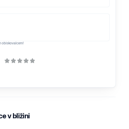
m obiskovalcem!
e v bližini