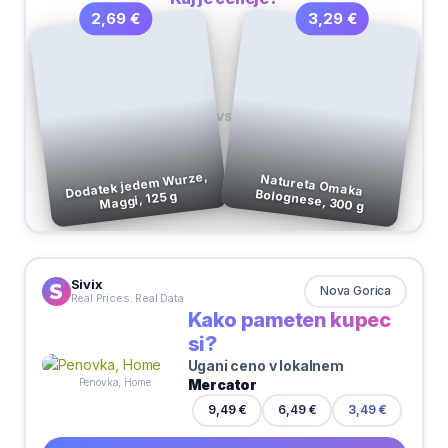
3,29 €
2,69 €
VS
Dodatek jedem Wurze,
Natureta Omaka Bolognese, 300 g
Maggi, 125 g
Sivix
Nova Gorica
Real Prices. Real Data
Kako pameten kupec
si?
Ugani ceno v lokalnem
Mercator
Penovka, Home
6,49 €
9,49 €
3,49 €