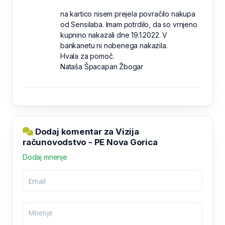
na kartico nisem prejela povračilo nakupa
od Sensilaba. Imam potrdilo, da so vrnjeno
kupnino nakazali dne 19.1.2022. V
bankanetu ni nobenega nakazila.
Hvala za pomoč.
Nataša Špacapan Žbogar
Dodaj komentar za Vizija
računovodstvo - PE Nova Gorica
Dodaj mnenje