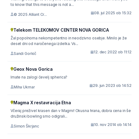
to know that this message is not a...
08. jul 2025 ob 15:32
© 2025 Alliant Cr...
Telekom TELEKOMOV CENTER NOVA GORICA
Žal popolnoma nekompetentno in neodzivno osebje. Minilo je že
deset dni od naročenega izdelka. Vs...
12. dec 2022 ob 11:12
Sandi Gorkič
Geox Nova Gorica
Imate na zalogi ćevelj spherica?
29. jun 2023 ob 14:52
Miha Ukmar
Magma X restavracija Etna
Včeraj preživel krasen dan v Magmi! Okusna hrana, dobra cena in še
družinski bowling smo odigrali...
10. nov 2014 ob 14:14
Simon Škrjanc