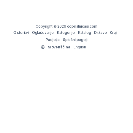
Copyright © 2026
odpiralnicasi.com
O storitvi
Oglaševanje
Kategorije
Katalog
Države
Kraji
Podjetja
Splošni pogoji
Slovenščina
English