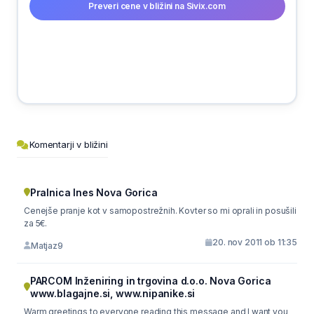
Preveri cene v bližini na Sivix.com
Komentarji v bližini
Pralnica Ines Nova Gorica
Cenejše pranje kot v samopostrežnih. Kovter so mi oprali in posušili
za 5€.
20. nov 2011 ob 11:35
Matjaz9
PARCOM Inženiring in trgovina d.o.o. Nova Gorica
www.blagajne.si, www.nipanike.si
Warm greetings to everyone reading this message and I want you