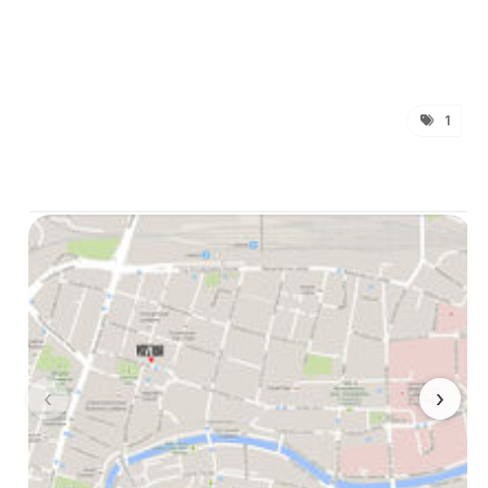
1
‹
›