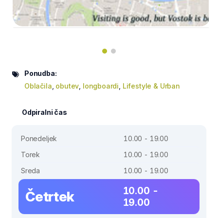
Ponudba:
Oblačila
,
obutev
,
longboardi
,
Lifestyle & Urban
Odpiralni čas
Ponedeljek
10.00 - 19.00
Torek
10.00 - 19.00
Sreda
10.00 - 19.00
10.00 -
Četrtek
19.00