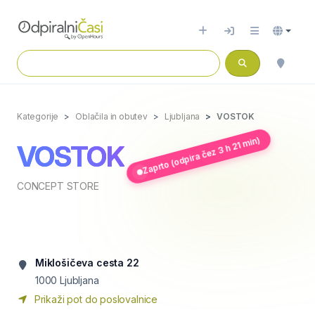
Kategorije
Oblačila in obutev
Ljubljana
VOSTOK
Zaprto (odpira čez 3 h 21 min)
VOSTOK
CONCEPT STORE
Miklošičeva cesta 22
1000
Ljubljana
Prikaži pot do poslovalnice