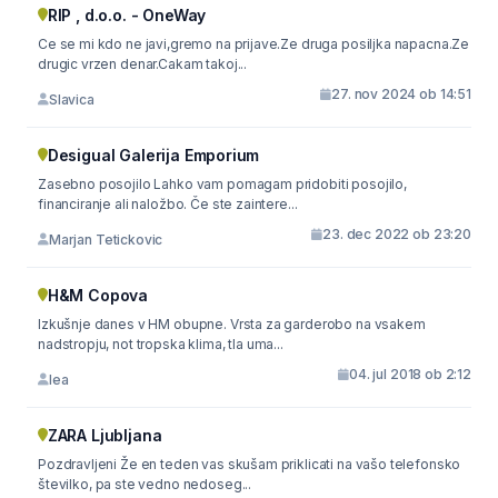
RIP , d.o.o. - OneWay
Ce se mi kdo ne javi,gremo na prijave.Ze druga posiljka napacna.Ze
drugic vrzen denar.Cakam takoj...
27. nov 2024 ob 14:51
Slavica
Desigual Galerija Emporium
Zasebno posojilo Lahko vam pomagam pridobiti posojilo,
financiranje ali naložbo. Če ste zaintere...
23. dec 2022 ob 23:20
Marjan Tetickovic
H&M Copova
Izkušnje danes v HM obupne. Vrsta za garderobo na vsakem
nadstropju, not tropska klima, tla uma...
04. jul 2018 ob 2:12
lea
ZARA Ljubljana
Pozdravljeni Že en teden vas skušam priklicati na vašo telefonsko
številko, pa ste vedno nedoseg...