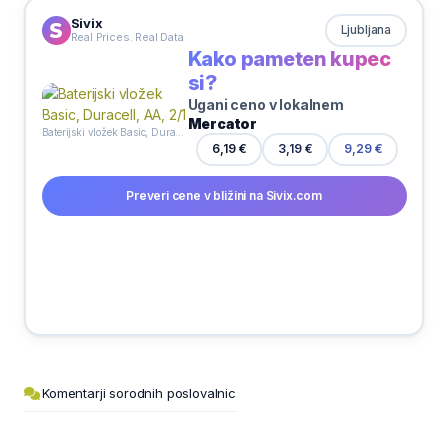
Sivix
Ljubljana
Real Prices. Real Data
Kako pameten kupec
si?
Ugani ceno v lokalnem
Mercator
Baterijski vložek Basic, Duracell, AA, 2/1
6,19 €
3,19 €
9,29 €
Preveri cene v bližini na Sivix.com
Komentarji sorodnih poslovalnic