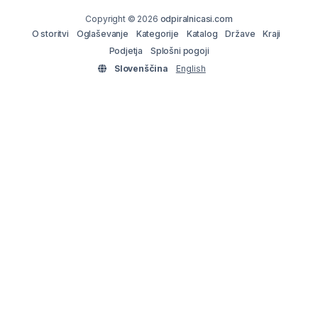
Copyright © 2026
odpiralnicasi.com
O storitvi
Oglaševanje
Kategorije
Katalog
Države
Kraji
Podjetja
Splošni pogoji
Slovenščina
English