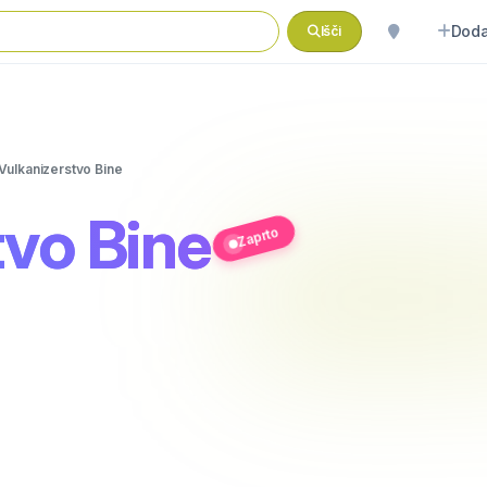
Doda
Išči
Vulkanizerstvo Bine
tvo Bine
Zaprto