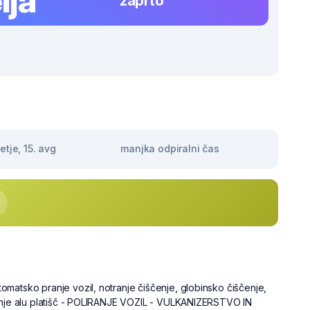
lja
zaprto
tje, 15. avg
manjka odpiralni čas
matsko pranje vozil, notranje čiščenje, globinsko čiščenje,
enje alu platišč - POLIRANJE VOZIL - VULKANIZERSTVO IN