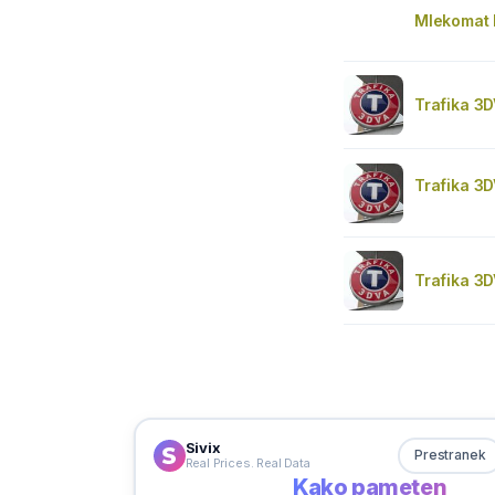
Mlekomat P
Trafika 3
Trafika 3
Trafika 3
Sivix
Prestranek
Real Prices. Real Data
Kako pameten