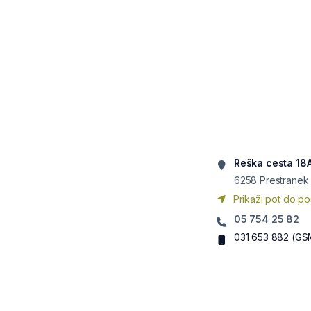
Reška cesta 18
6258
Prestranek
Prikaži pot do po
05 754 25 82
031 653 882
(GS