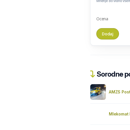
Mnenje bo vidno vse
Ocena
Sorodne pos
AMZS Post
Mlekomat 