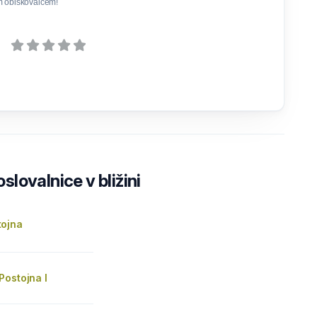
m obiskovalcem!
lovalnice v bližini
ojna
Postojna I