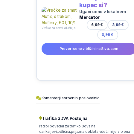
kupec si?
Ugani ceno v lokalnem
Mercator
6,99 €
3,99 €
Vrečke za smeti Alufix, s trakom, Aluflexy, 60 l, 10/1
0,99 €
Preveri cene v bližini na Sivix.com
Komentarji sorodnih poslovalnic
Trafika 3DVA Postojna
rad bi povedal za trafiko 3dva na
cankarjevi,odlična,prijazna dekleta,všeč mi je zlo ena