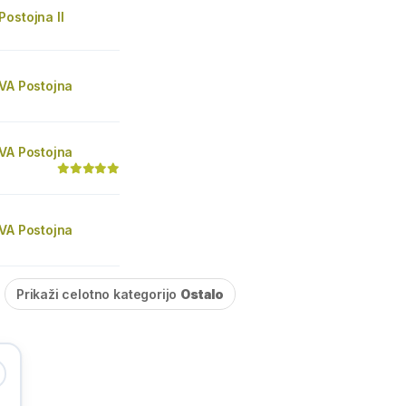
ostojna II
DVA Postojna
DVA Postojna
DVA Postojna
Prikaži celotno kategorijo
Ostalo