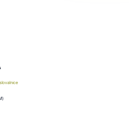
A
slovalnice
M)