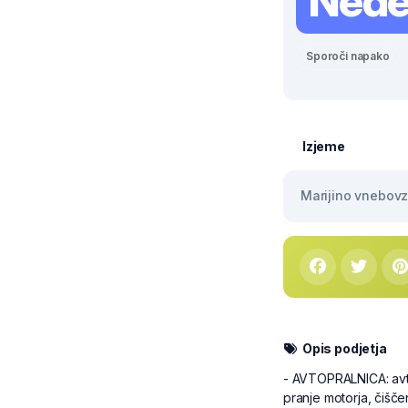
Nede
Sporoči napako
Izjeme
Marijino vnebovze
Opis podjetja
- AVTOPRALNICA: avto
pranje motorja, čišč