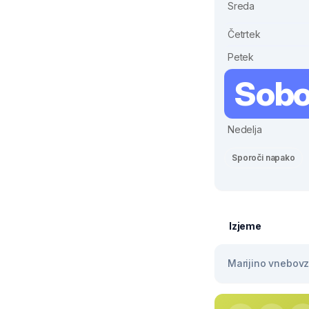
Sreda
Četrtek
Petek
Sobo
Nedelja
Sporoči napako
Izjeme
Marijino vnebovze