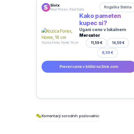
Sivix
Rogaška Slatina
Real Prices. Real Data
Kako pameten
kupec si?
Ugani ceno v lokalnem
Mercator
14,59 €
11,59 €
Kozica Forex, Home, 16 cm
8,59 €
Preveri cene v bližini na Sivix.com
Komentarji sorodnih poslovalnic