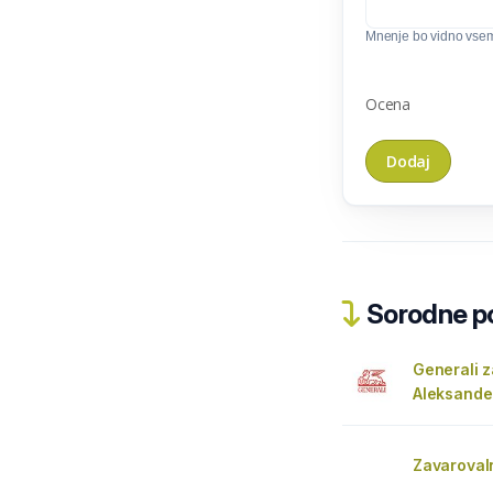
Mnenje bo vidno vse
Ocena
Sorodne pos
Generali 
Aleksande
Zavarovaln