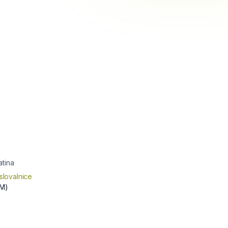
atina
slovalnice
M)