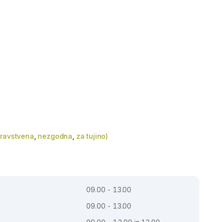
dravstvena
,
nezgodna
,
za tujino)
09.00 - 13.00
09.00 - 13.00