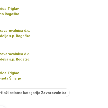
ica Triglav
ica Rogaška
zavarovalnica d.d.
delja s.p. Rogaška
zavarovalnica d.d.
delja s.p. Rogatec
ica Triglav
enota Šmarje
rikaži celotno kategorijo
Zavarovalnica