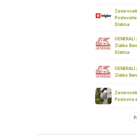
Zavarovaln
Poslovaln
Slatina
GENERALI 
Zlatko Ben
Slatina
GENERALI 
Zlatko Ben
Zavarovaln
Poslovna 
P