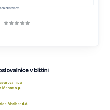
m obiskovalcem!
lovalnice v bližini
zavarovalnica
r Mahne s.p.
ica Maribor d.d.