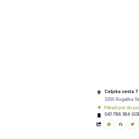
Celjska cesta 7
3250
Rogaška Sl
Prikaži pot do po
041 786 364
(GS