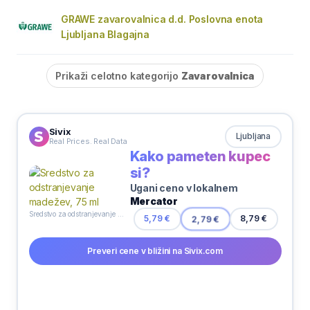
GRAWE zavarovalnica d.d. Poslovna enota
Ljubljana Blagajna
Prikaži celotno kategorijo
Zavarovalnica
Sivix
Ljubljana
Real Prices. Real Data
Kako pameten kupec
si?
Ugani ceno v lokalnem
Mercator
Sredstvo za odstranjevanje madežev, 75 ml
8,79 €
5,79 €
2,79 €
Preveri cene v bližini na Sivix.com