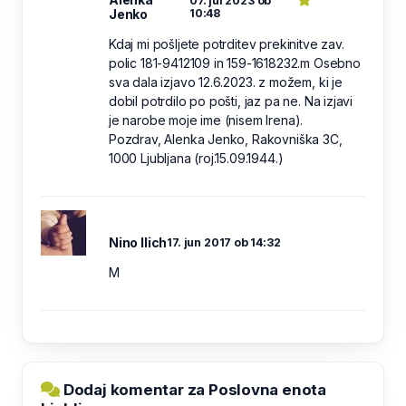
07. jul 2023 ob
Jenko
10:48
Kdaj mi pošljete potrditev prekinitve zav.
polic 181-9412109 in 159-1618232.m Osebno
sva dala izjavo 12.6.2023. z možem, ki je
dobil potrdilo po pošti, jaz pa ne. Na izjavi
je narobe moje ime (nisem Irena).
Pozdrav, Alenka Jenko, Rakovniška 3C,
1000 Ljubljana (roj.15.09.1944.)
Nino Ilich
17. jun 2017 ob 14:32
M
Dodaj komentar za Poslovna enota