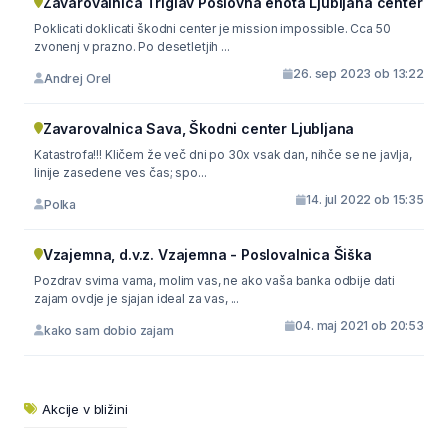
Zavarovalnica Triglav Poslovna enota Ljubljana center
Poklicati doklicati škodni center je mission impossible. Cca 50
zvonenj v prazno. Po desetletjih ...
26. sep 2023 ob 13:22
Andrej Orel
Zavarovalnica Sava, Škodni center Ljubljana
Katastrofa!!! Kličem že več dni po 30x vsak dan, nihče se ne javlja,
linije zasedene ves čas; spo...
14. jul 2022 ob 15:35
Polka
Vzajemna, d.v.z. Vzajemna - Poslovalnica Šiška
Pozdrav svima vama, molim vas, ne ako vaša banka odbije dati
zajam ovdje je sjajan ideal za vas, ...
04. maj 2021 ob 20:53
kako sam dobio zajam
Akcije v bližini