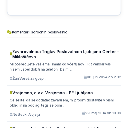
Komentarji sorodnih poslovalnic
Zavarovalnica Triglav Poslovalnica Ljubljana Center -
Miklošičeva
Mi posredujete vaš email imam od včeraj nov TRR vendar vas
nisem uspel dobiti na telefon . Da mi ...
06. jun 2024 ob 2:32
Žan Vereš za gosp...
Vzajemna, d.v.z. Vzajemna - PE Ljubljana
Če želite, da se dodatno zavarujem, mi prosim dostavite v pisni
obliki in na podlagi tega se bom ...
29. maj 2014 ob 10:09
Neštecki Alojzija