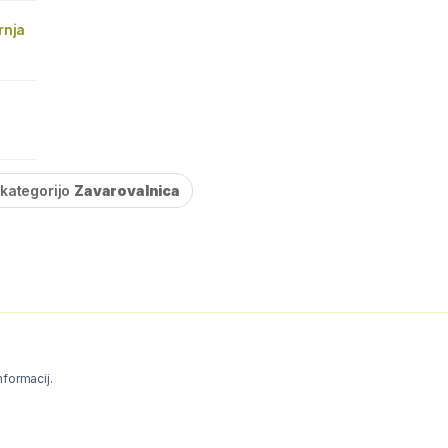
rnja
 kategorijo
Zavarovalnica
informacij.