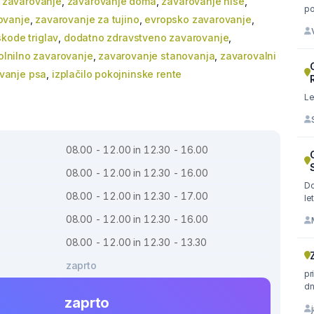
 zavarovanje
,
zavarovanje doma
,
zavarovanje hiše
,
po
rovanje
,
zavarovanje za tujino
,
evropsko zavarovanje
,
škode triglav
,
dodatno zdravstveno zavarovanje
,
lnilno zavarovanje
,
zavarovanje stanovanja
,
zavarovalni
vanje psa
,
izplačilo pokojninske rente
Le
08.00 - 12.00 in 12.30 - 16.00
08.00 - 12.00 in 12.30 - 16.00
Do
08.00 - 12.00 in 12.30 - 17.00
08.00 - 12.00 in 12.30 - 16.00
08.00 - 12.00 in 12.30 - 13.30
zaprto
pr
dn
zaprto