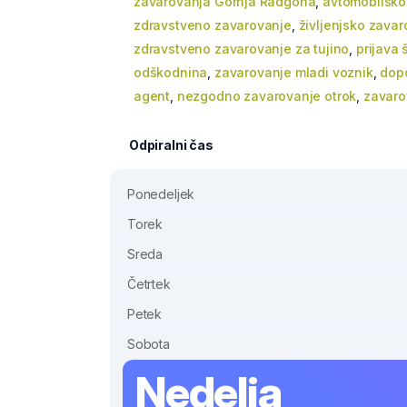
zavarovanja Gornja Radgona
,
avtomobilsko
zdravstveno zavarovanje
,
življenjsko zava
zdravstveno zavarovanje za tujino
,
prijava 
odškodnina
,
zavarovanje mladi voznik
,
dopo
agent
,
nezgodno zavarovanje otrok
,
zavaro
Odpiralni čas
Ponedeljek
Torek
Sreda
Četrtek
Petek
Sobota
Nedelja