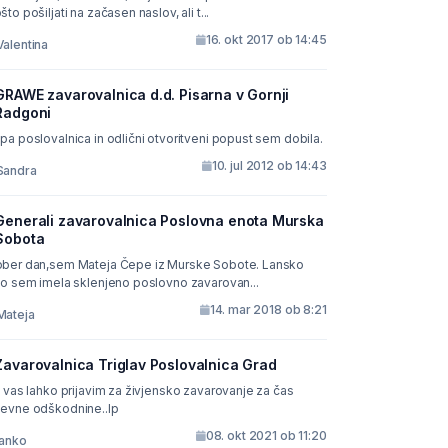
što pošiljati na začasen naslov, ali t...
16. okt 2017 ob 14:45
Valentina
GRAWE zavarovalnica d.d. Pisarna v Gornji
Radgoni
pa poslovalnica in odlični otvoritveni popust sem dobila.
10. jul 2012 ob 14:43
Sandra
Generali zavarovalnica Poslovna enota Murska
Sobota
ber dan,sem Mateja Čepe iz Murske Sobote. Lansko
leto sem imela sklenjeno poslovno zavarovan...
14. mar 2018 ob 8:21
Mateja
Zavarovalnica Triglav Poslovalnica Grad
i vas lahko prijavim za živjensko zavarovanje za čas
evne odškodnine..lp
08. okt 2021 ob 11:20
janko