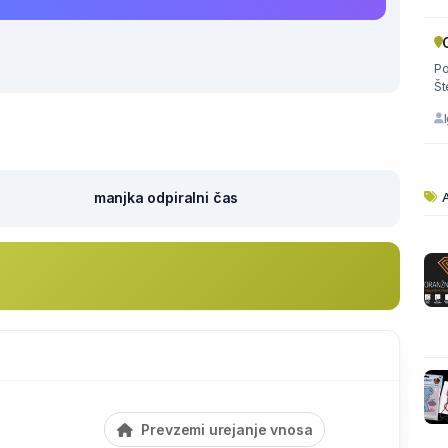
Po
Št
A
manjka odpiralni čas
Prevzemi urejanje vnosa