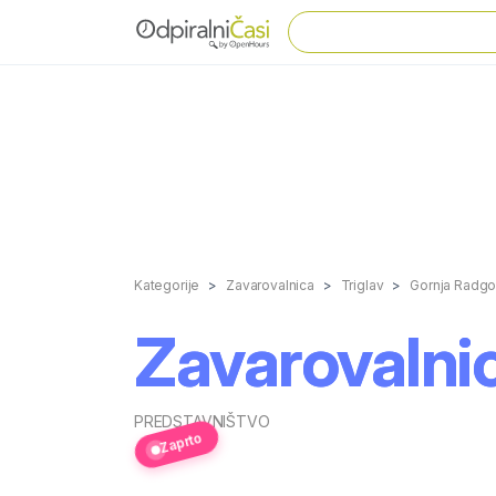
Kategorije
Zavarovalnica
Triglav
Gornja Radg
Zavarovalni
PREDSTAVNIŠTVO
Zaprto