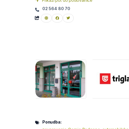
Prikaži pot do poslovalnice
02 564 80 70
Ponudba: