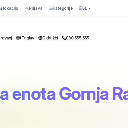
j lokacijo
Prijava
Kategorije
SL
arovanj
i Triglav
O družbi
080 555 555
na enota Gornja 