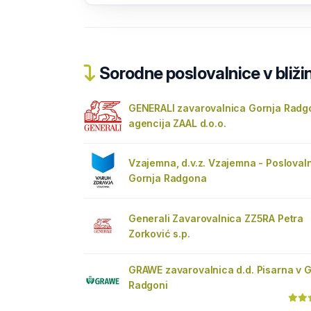
Sorodne poslovalnice v bližin
GENERALI zavarovalnica Gornja Radg
agencija ZAAL d.o.o.
Vzajemna, d.v.z. Vzajemna - Posloval
Gornja Radgona
Generali Zavarovalnica ZZ5RA Petra
Zorković s.p.
GRAWE zavarovalnica d.d. Pisarna v G
Radgoni