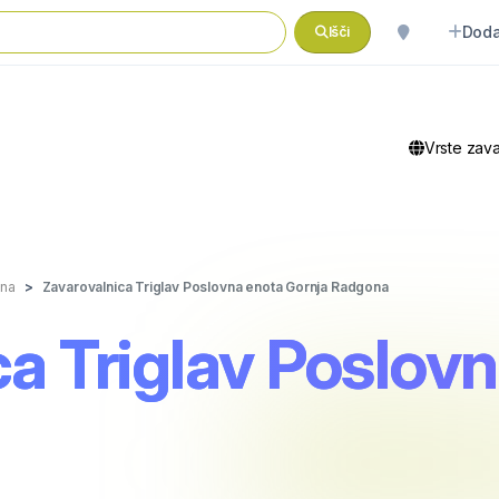
Doda
Išči
Vrste zav
ona
Zavarovalnica Triglav Poslovna enota Gornja Radgona
ca Triglav Poslov