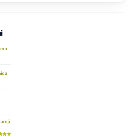
i
ona
nica
ornji