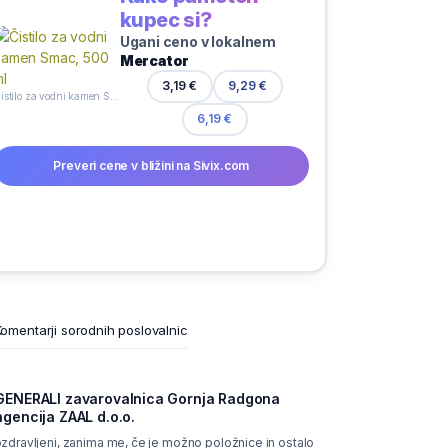
kupec si?
Ugani ceno v lokalnem
Mercator
3,19 €
9,29 €
Čistilo za vodni kamen Smac, 500 ml
6,19 €
Preveri cene v bližini na Sivix.com
omentarji sorodnih poslovalnic
GENERALI zavarovalnica Gornja Radgona
agencija ZAAL d.o.o.
zdravljeni, zanima me, če je možno položnice in ostalo