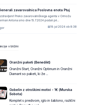
Generali zavarovalnica Poslovna enota Ptuj
zdravljeni! Preko zavarovalniškega agenta v Ormožu
erman Antona smo dne 15.7.2024 podali pri...
19. jul 2024 ob 8:38
Igor
kcije v bližini
Oranžni paketi (Benedikt)
Oranžni Start, Oranžni Optimum in Oranžni
Diamant so paketi, ki že ...
Gobelin z otroškimi motivi - 1€ (Murska
Sobota)
Komplet s predivom, iglo in šablono, različni