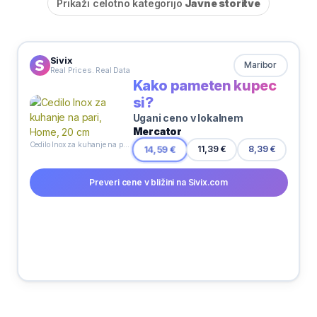
Prikaži celotno kategorijo
Javne storitve
Sivix
Maribor
Real Prices. Real Data
Kako pameten kupec
si?
Ugani ceno v lokalnem
Mercator
Cedilo Inox za kuhanje na pari, Home, 20 cm
14,59 €
11,39 €
8,39 €
Preveri cene v bližini na Sivix.com