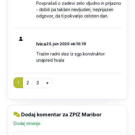
Povprašaš o zadevi zelo vljudno in prijazno
- dobiš pa takšen nevljuden, neprijazen
odgovor, da ti pokvarijo celoten dan.
Ivica
23. jun 2020 ob 10:19
Trazim radni staz iz sgp.konstruktor
unapred hvala
1
2
3
»
Dodaj komentar za ZPIZ Maribor
Dodaj mnenje