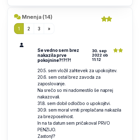
Mnenja (14)
1
2
3
»
Se vedno sem brez
30. sep
nakazila prve
2022 ob
11:12
pokojnine?!?!?!
20.5. sem vložil zahtevek za upokojitev.
20.6. sem ostal brez zavoda za
zaposlovanje.
Na srečo so mi nadomestilo še naprej
nakazovali.
31.8. sem dobil odločbo o upokojitvi.
30.9. sem moral vrniti preplačana nakazila
za brezposelnost.
In na ta datum sem pričakoval PRVO
PENZIJO.
Zastonj!?