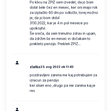
Po klicu na ZPIZ sem izvedel, da jo bom
dobil šele čez en mesec, ker oni imajo rok
za izplačilo 60 dni po odločbi, torej možno
je, da jo bom dobil
31.10.2022, kar je 4 in pol mesece po
upokojitvi.
Še sreča, da sem trenutno zdrav in upam,
da zdržim še en mesec in dočakam to
prekleto penzijo. Prekleti ZPIZ....
zlatko
23. avg 2022 ob 11:43
pozdravljeni zanima me kaj potrebujem za
izracun za penzijo
ker slisim eno ,drugo pa me zanima kaj je
res