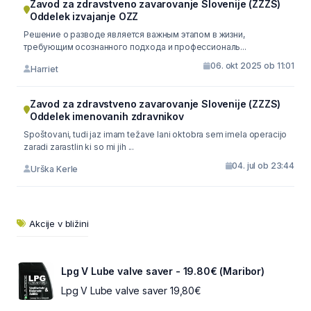
Zavod za zdravstveno zavarovanje Slovenije (ZZZS)
Oddelek izvajanje OZZ
Решение о разводе является важным этапом в жизни,
требующим осознанного подхода и профессиональ...
06. okt 2025 ob 11:01
Harriet
Zavod za zdravstveno zavarovanje Slovenije (ZZZS)
Oddelek imenovanih zdravnikov
Spoštovani, tudi jaz imam težave lani oktobra sem imela operacijo
zaradi zarastlin ki so mi jih ...
04. jul ob 23:44
Urška Kerle
Akcije v bližini
Lpg V Lube valve saver - 19.80€ (Maribor)
Lpg V Lube valve saver 19,80€