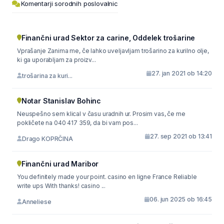
Komentarji sorodnih poslovalnic
Finančni urad Sektor za carine, Oddelek trošarine
Vprašanje Zanima me, če lahko uveljavljam trošarino za kurilno olje,
ki ga uporabljam za proizv...
27. jan 2021 ob 14:20
trošarina za kuri...
Notar Stanislav Bohinc
Neuspešno sem klical v času uradnih ur. Prosim vas, če me
pokličete na 040 417 359, da bi vam pos...
27. sep 2021 ob 13:41
Drago KOPRČINA
Finančni urad Maribor
You definitely made your point. casino en ligne France Reliable
write ups With thanks! casino ...
06. jun 2025 ob 16:45
Anneliese