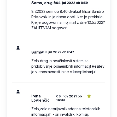
Samo, drugič
08. jul 2022 ob 8:59
8.7.2022 sem ob 8:40 dvakrat klical Sandro
Pristovnik in je nisem dobil, ker je prekinilo.
Kje je odgovor na moj mail z dne 10.5.2022?
ZAHTEVAM odgovor!
Samo
08. jul 2022 ob 8:47
Zelo drag in neučinkovit sistem za
pridobivanje pomembnih informacij! Rešitev
je v enostavnosti in ne v kompliciranju!
Irena
09. nov 2021 ob
Lovrenčič
14:33
Zelo,zelo neprijazni kader na telefonskih
informacijah - pri invalidski komisiji.