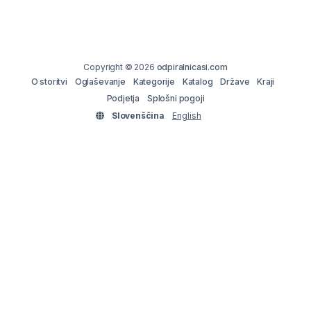
Copyright © 2026
odpiralnicasi.com
O storitvi
Oglaševanje
Kategorije
Katalog
Države
Kraji
Podjetja
Splošni pogoji
Slovenščina
English