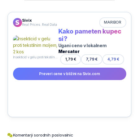
Sivix
MARIBOR
Real Prices. Real Data
Kako pameten kupec
si?
Ugani ceno v lokalnem
Mercator
Insekticid v gelu proti tekstilnim moljem, 2 kos
1,79 €
7,79 €
4,79 €
Preveri cene v bližini na Sivix.com
Komentarji sorodnih poslovalnic