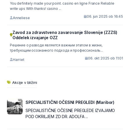
You definitely made your point. casino en ligne France Reliable
write ups With thanks! casino ...
06. jun 2025 ob 16:45
Anneliese
Zavod za zdravstveno zavarovanje Slovenije (ZZZS)
Oddelek izvajanje OZZ
Решение о разводе является важным этапом в жизни,
требующим осознанного подхода и профессиональ...
06. okt 2025 ob 11:01
Harriet
Akcije v bližini
SPECIALISTIČNI OČESNI PREGLEDI (Maribor)
SPECIALISTIČNE OČESNE PREGLEDE IZVAJAMO
POD OKRILJEM ZD DR. ADOLFA ...