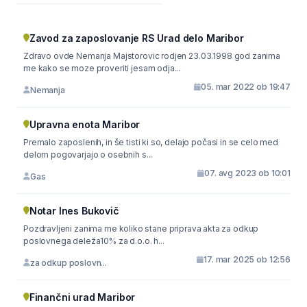
Zavod za zaposlovanje RS Urad delo Maribor
Zdravo ovde Nemanja Majstorovic rodjen 23.03.1998 god zanima
me kako se moze proveriti jesam odja...
05. mar 2022 ob 19:47
Nemanja
Upravna enota Maribor
Premalo zaposlenih, in še tisti ki so, delajo počasi in se celo med
delom pogovarjajo o osebnih s...
07. avg 2023 ob 10:01
Gas
Notar Ines Bukovič
Pozdravljeni zanima me koliko stane priprava akta za odkup
poslovnega deleža10% za d.o.o. h...
17. mar 2025 ob 12:56
za odkup poslovn...
Finančni urad Maribor