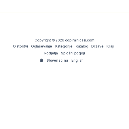
Copyright © 2026
odpiralnicasi.com
O storitvi
Oglaševanje
Kategorije
Katalog
Države
Kraji
Podjetja
Splošni pogoji
Slovenščina
English