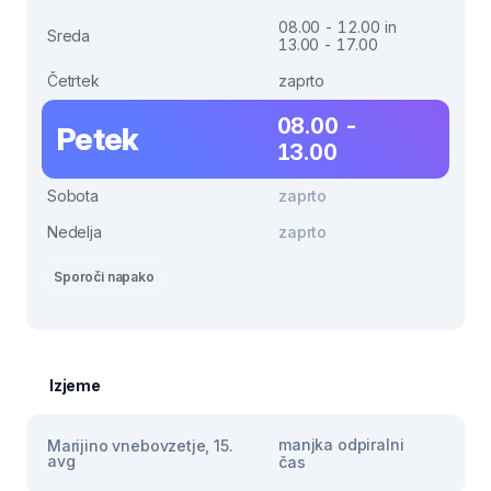
08.00 - 12.00 in
Sreda
13.00 - 17.00
Četrtek
zaprto
08.00 -
Petek
13.00
Sobota
zaprto
Nedelja
zaprto
Sporoči napako
Izjeme
manjka odpiralni
Marijino vnebovzetje, 15.
avg
čas