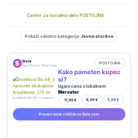
Center za socialno delo POSTOJNA
Prikaži celotno kategorijo
Javne storitve
Sivix
POSTOJNA
Real Prices. Real Data
Kako pameten kupec
si?
Ugani ceno v lokalnem
Mercator
Insekticid Bio kill, z naravnim ekstraktom krizanteme, 375 ml
8,99 €
11,99 €
5,99 €
Preveri cene v bližini na Sivix.com