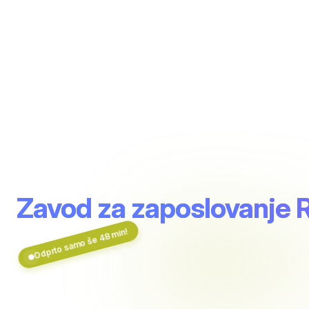
Zavod za zaposlovanje 
Odprto samo še 48 min!