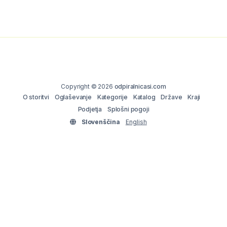
Copyright © 2026
odpiralnicasi.com
O storitvi
Oglaševanje
Kategorije
Katalog
Države
Kraji
Podjetja
Splošni pogoji
Slovenščina
English