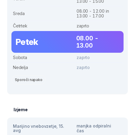
13.00 - 15.00
08.00 - 12.00 in
Sreda
13.00 - 17.00
Četrtek
zaprto
08.00 -
Petek
13.00
Sobota
zaprto
Nedelja
zaprto
Sporoči napako
Izjeme
manjka odpiralni
Marijino vnebovzetje, 15.
avg
čas