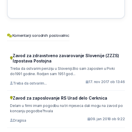
Komentarji sorodnih poslovalnic
Zavod za zdravstveno zavarovanje Slovenije (ZZZS)
Izpostava Postojna
Treba da ostvarim penziju u Sloveniji.Bio sam zaposlen u Pivki
do1991 godine. Rodjen sam 1951 god...
17. nov 2017 ob 13:46
Treba da ostvarim...
Zavod za zaposlovanje RS Urad delo Cerknica
Delam u firmi imam pogodbu na tri mjeseca dali mogu na zavod po
koncanju pogodbe?hvala
09. jan 2018 ob 9:22
Dragisa