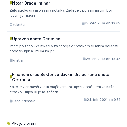
Notar Draga Intihar
Zelo strokovna in prijazna notarka. Zadeve ti pojasni na čim bolj
razumljen način.
13. dec 2018 ob 13:45
zdenka
Upravna enota Cerknica
imam polzeno kvalifikacijo za soferja v hrvaskem ali rabim polagati
codo 95 npk ali mi se kaj pr...
28. jan 2013 ob 13:37
kristjan
Finančni urad Sektor za davke, Dislocirana enota
Cerknica
Kako je z obdavčitvijo in olajšavami za tujce? Sprašujem za našo
stranko - tujca, ki je na začasn...
24. feb 2021 ob 9:51
Saša Zrimšek
Akcije v bližini