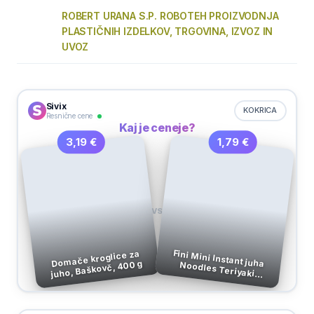
ROBERT URANA S.P. ROBOTEH PROIZVODNJA
PLASTIČNIH IZDELKOV, TRGOVINA, IZVOZ IN
UVOZ
Sivix
KOKRICA
Resnične cene
Kaj je ceneje?
1,79 €
3,19 €
VS
Fini Mini Instant juha Noodles Teriyaki
Domače kroglice za
juho, Baškovč, 400 g
Piščanec, 65 g