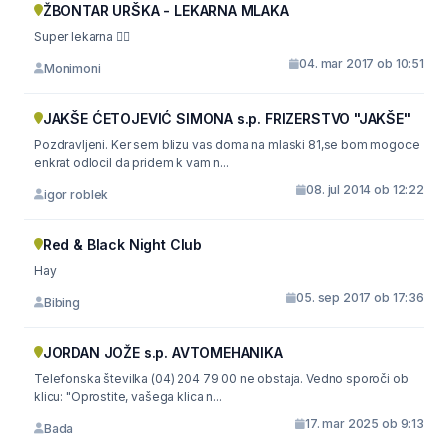
ŽBONTAR URŠKA - LEKARNA MLAKA
Super lekarna 👍🏼
04. mar 2017 ob 10:51
Monimoni
JAKŠE ĆETOJEVIĆ SIMONA s.p. FRIZERSTVO "JAKŠE"
Pozdravljeni. Ker sem blizu vas doma na mlaski 81,se bom mogoce
enkrat odlocil da pridem k vam n...
08. jul 2014 ob 12:22
igor roblek
Red & Black Night Club
Hay
05. sep 2017 ob 17:36
Bibing
JORDAN JOŽE s.p. AVTOMEHANIKA
Telefonska številka (04) 204 79 00 ne obstaja. Vedno sporoči ob
klicu: "Oprostite, vašega klica n...
17. mar 2025 ob 9:13
Bada