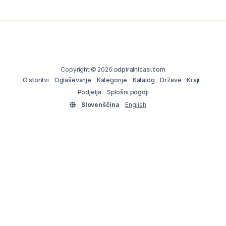
Copyright © 2026
odpiralnicasi.com
O storitvi
Oglaševanje
Kategorije
Katalog
Države
Kraji
Podjetja
Splošni pogoji
Slovenščina
English