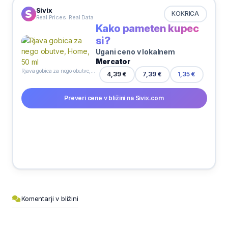
Sivix
KOKRICA
Real Prices. Real Data
Kako pameten kupec
si?
Ugani ceno v lokalnem
Mercator
Rjava gobica za nego obutve, Home, 50 ml
7,39 €
4,39 €
1,35 €
Preveri cene v bližini na Sivix.com
Komentarji v bližini