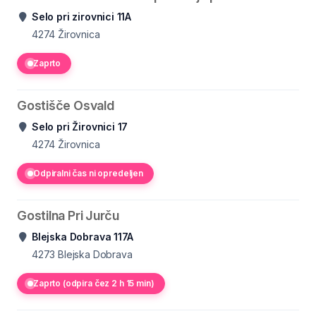
Selo pri zirovnici 11A
4274
Žirovnica
Zaprto
Gostišče Osvald
Selo pri Žirovnici 17
4274
Žirovnica
Odpiralni čas ni opredeljen
Gostilna Pri Jurču
Blejska Dobrava 117A
4273
Blejska Dobrava
Zaprto (odpira čez 2 h 15 min)