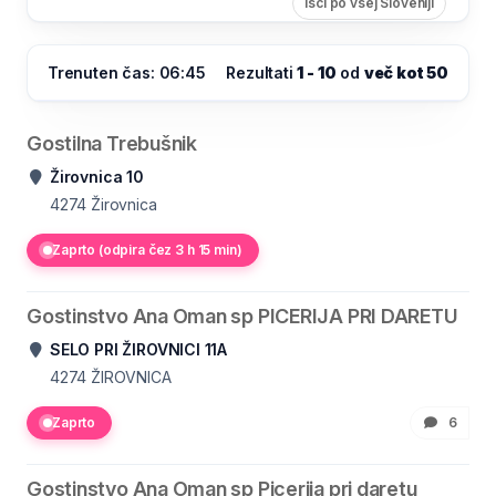
Išči po vsej Sloveniji
Trenuten čas: 06:45
Rezultati
1 - 10
od
več kot 50
Gostilna Trebušnik
Žirovnica 10
4274
Žirovnica
Zaprto (odpira čez 3 h 15 min)
Gostinstvo Ana Oman sp PICERIJA PRI DARETU
SELO PRI ŽIROVNICI 11A
4274
ŽIROVNICA
Zaprto
6
Gostinstvo Ana Oman sp Picerija pri daretu