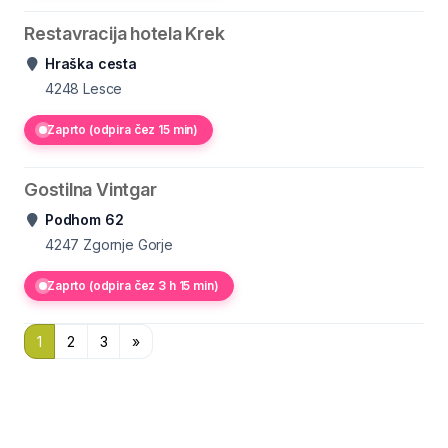
Restavracija hotela Krek
Hraška cesta
4248
Lesce
Zaprto (odpira čez 15 min)
Gostilna Vintgar
Podhom 62
4247
Zgornje Gorje
Zaprto (odpira čez 3 h 15 min)
1
2
3
»