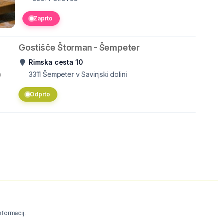
Zaprto
Gostišče Štorman - Šempeter
Rimska cesta 10
o
3311
Šempeter v Savinjski dolini
Odprto
informacij.