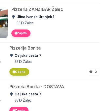
Pizzeria ZANZIBAR Žalec
Ulica Ivanke Uranjek 1
3310
Žalec
Zaprto
Pizzerija Bonita
Celjska cesta 7
o
3310
Žalec
Odprto
2
Pizzeria Bonita - DOSTAVA
Celjska cesta 7
o
3310
Žalec
Zaprto