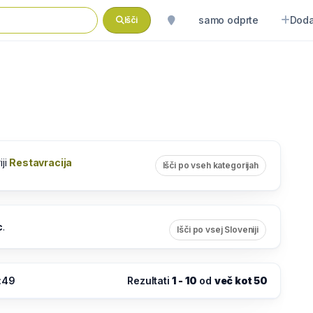
samo odprte
Doda
Išči
iji
Restavracija
Išči po vseh kategorijah
c
.
Išči po vsej Sloveniji
:49
Rezultati
1 - 10
od
več kot 50