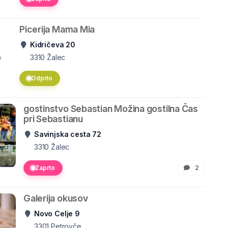
Picerija Mama Mia
Kidričeva 20
o
3310
Žalec
Odprto
gostinstvo Sebastian Možina gostilna Čas
pri Sebastianu
Savinjska cesta 72
3310
Žalec
Zaprto
2
Galerija okusov
Novo Celje 9
3301
Petrovče