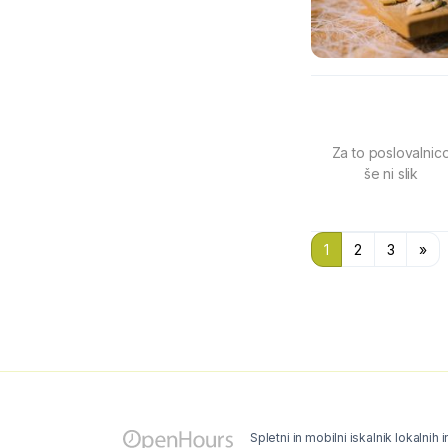
Za to poslovalnic
še ni slik
1
2
3
»
Spletni in mobilni iskalnik lokalnih 