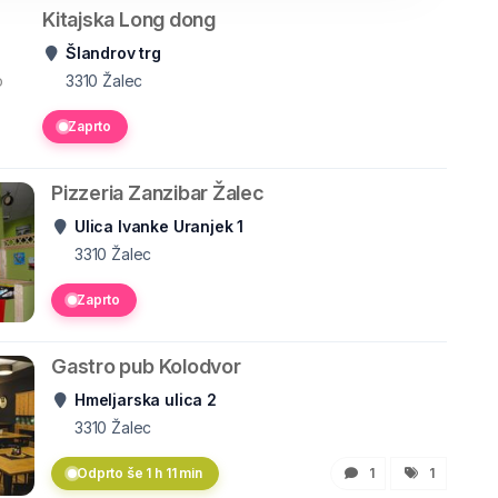
Kitajska Long dong
Šlandrov trg
o
3310
Žalec
Zaprto
Pizzeria Zanzibar Žalec
Ulica Ivanke Uranjek 1
3310
Žalec
Zaprto
Gastro pub Kolodvor
Hmeljarska ulica 2
3310
Žalec
Odprto še 1 h 11 min
1
1