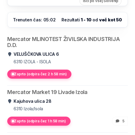
Išči po vsej Sloveniji
Trenuten čas: 05:02
Rezultati
1 - 10
od
več kot 50
Mercator MLINOTEST ŽIVILSKA INDUSTRIJA
D.D.
VELUŠČKOVA ULICA 6
6310
IZOLA - ISOLA
Zaprto (odpira čez 2 h 58 min)
Mercator Market 19 Livade Izola
Kajuhova ulica 28
6310
Izola/Isola
Zaprto (odpira čez 1 h 58 min)
5