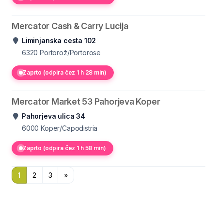
Mercator Cash & Carry Lucija
Liminjanska cesta 102
6320
Portorož/Portorose
Zaprto (odpira čez 1 h 28 min)
Mercator Market 53 Pahorjeva Koper
Pahorjeva ulica 34
6000
Koper/Capodistria
Zaprto (odpira čez 1 h 58 min)
1
2
3
»