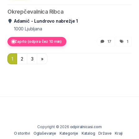
Okrepčevalnica Ribca
Adamič - Lundrovo nabrežje 1
1000
Ljubljana
Zaprto (odpira čez 10 min)
17
1
1
2
3
»
Copyright © 2026
odpiralnicasi.com
O storitvi
Oglaševanje
Kategorije
Katalog
Države
Kraji