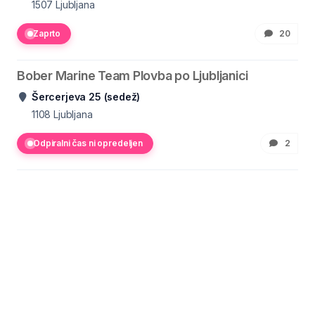
1507
Ljubljana
Zaprto
20
Bober Marine Team Plovba po Ljubljanici
Šercerjeva 25 (sedež)
1108
Ljubljana
Odpiralni čas ni opredeljen
2