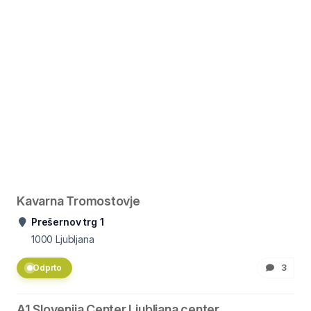
Kavarna Tromostovje
Prešernov trg 1
1000
Ljubljana
Odprto
3
A1 Slovenija Center Ljubljana center