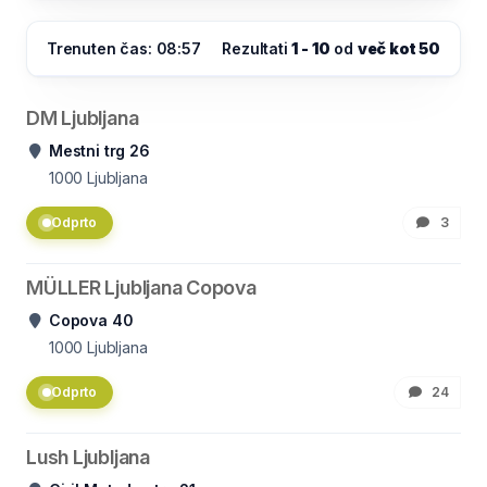
Trenuten čas: 08:57
Rezultati
1 - 10
od
več kot 50
DM Ljubljana
Mestni trg 26
1000
Ljubljana
Odprto
3
MÜLLER Ljubljana Copova
Copova 40
1000
Ljubljana
Odprto
24
Lush Ljubljana