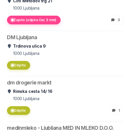
Ciril Metodov trg 21
1000
Ljubljana
Zaprto (odpira čez 3 min)
3
DM Ljubljana
Trdinova ulica 9
1000
Ljubljana
Odprto
dm drogerie markt
Rimska cesta 14/ 16
1000
Ljubljana
Odprto
1
medinmleko - Ljubljana MED IN MLEKO D.O.O.