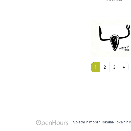
1
2
3
»
Spletni in mobilni iskalnik lokalnih 