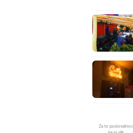
Za to poslovalnic
še ni slik