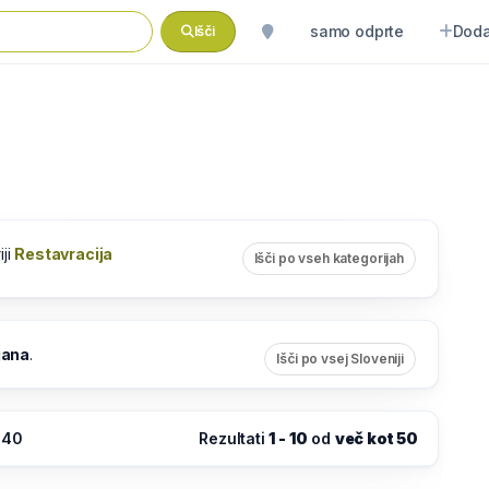
samo odprte
Doda
Išči
iji
Restavracija
Išči po vseh kategorijah
jana
.
Išči po vsej Sloveniji
:40
Rezultati
1 - 10
od
več kot 50