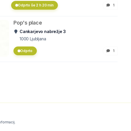
Odprto še 2 h 20 min
1
Pop's place
Cankarjevo nabrežje 3
1000
Ljubljana
Odprto
1
informacij.