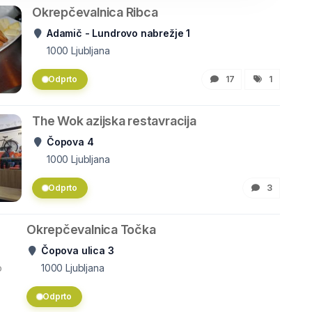
Okrepčevalnica Ribca
Adamič - Lundrovo nabrežje 1
1000
Ljubljana
Odprto
17
1
The Wok azijska restavracija
Čopova 4
1000
Ljubljana
Odprto
3
Okrepčevalnica Točka
Čopova ulica 3
o
1000
Ljubljana
Odprto