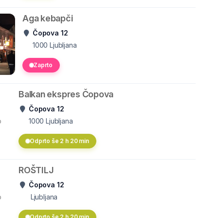
Aga kebapči
Čopova 12
1000
Ljubljana
Zaprto
Balkan ekspres Čopova
Čopova 12
o
1000
Ljubljana
Odprto še 2 h 20 min
ROŠTILJ
Čopova 12
o
Ljubljana
Odprto še 2 h 20 min