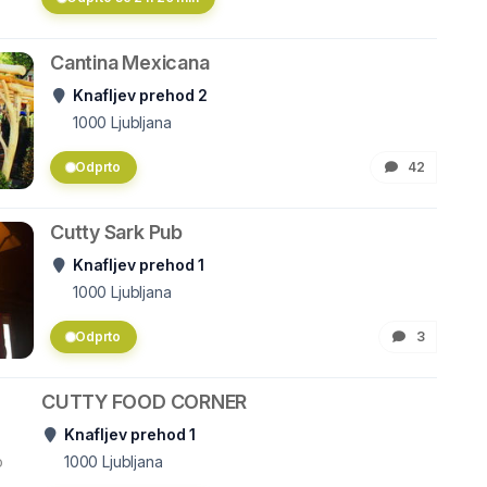
Cantina Mexicana
Knafljev prehod 2
1000
Ljubljana
Odprto
42
Cutty Sark Pub
Knafljev prehod 1
1000
Ljubljana
Odprto
3
CUTTY FOOD CORNER
Knafljev prehod 1
o
1000
Ljubljana