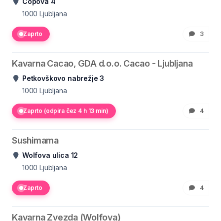
Čopova 4
1000
Ljubljana
Zaprto
3
Kavarna Cacao, GDA d.o.o. Cacao - Ljubljana
Petkovškovo nabrežje 3
1000
Ljubljana
Zaprto (odpira čez 4 h 13 min)
4
Sushimama
Wolfova ulica 12
1000
Ljubljana
Zaprto
4
Kavarna Zvezda (Wolfova)