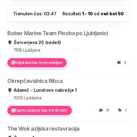
Trenuten čas: 03:47
Rezultati
1 - 10
od
več kot 50
Bober Marine Team Plovba po Ljubljanici
Šercerjeva 25 (sedež)
1108
Ljubljana
Odpiralni čas ni opredeljen
2
Okrepčevalnica Ribca
Adamič - Lundrovo nabrežje 1
1000
Ljubljana
Zaprto (odpira čez 4 h 13 min)
17
1
The Wok azijska restavracija