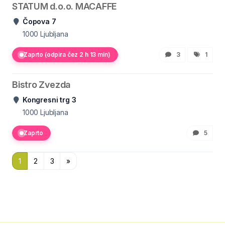
STATUM d.o.o. MACAFFE
Čopova 7
1000
Ljubljana
Zaprto (odpira čez 2 h 13 min)
3
1
Bistro Zvezda
Kongresni trg 3
1000
Ljubljana
Zaprto
5
1
2
3
»