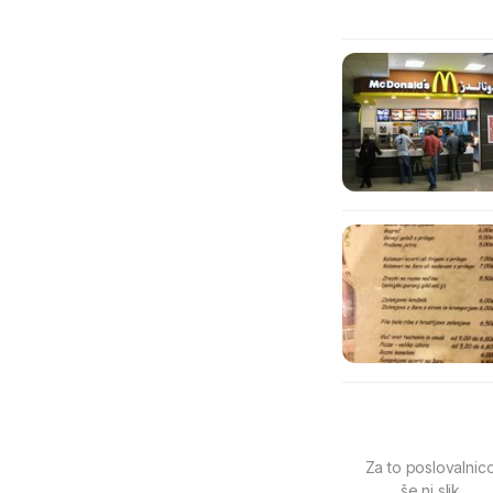
Za to poslovalnic
še ni slik