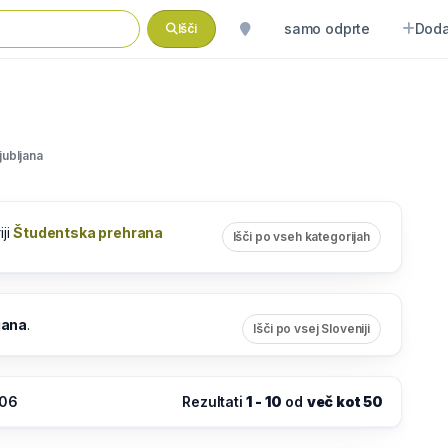
samo odprte
Doda
Išči
jubljana
iji
Študentska prehrana
Išči po vseh kategorijah
jana
.
Išči po vsej Sloveniji
:06
Rezultati
1 - 10
od
več kot 50