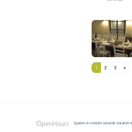
1
2
3
»
Spletni in mobilni iskalnik lokalnih 