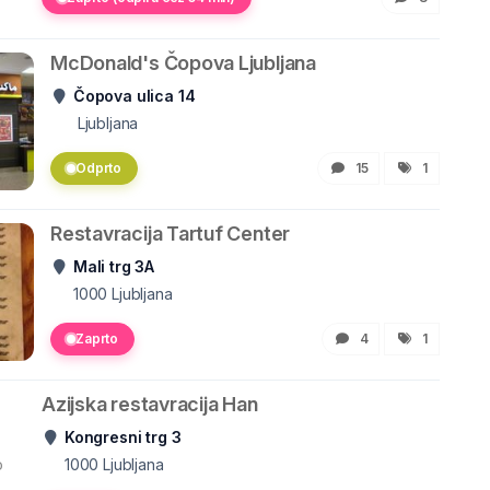
McDonald's Čopova Ljubljana
Čopova ulica 14
Ljubljana
Odprto
15
1
Restavracija Tartuf Center
Mali trg 3A
1000
Ljubljana
Zaprto
4
1
Azijska restavracija Han
Kongresni trg 3
o
1000
Ljubljana