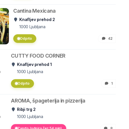
Cantina Mexicana
Knafljev prehod 2
1000
Ljubljana
Odprto
42
CUTTY FOOD CORNER
Knafljev prehod 1
o
1000
Ljubljana
Odprto
1
AROMA, špageterija in pizzerija
Ribji trg 2
o
1000
Ljubljana
Zaprto (odpira čez 54 min)
8