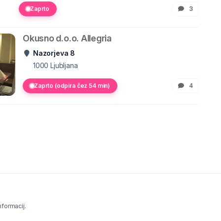
Zaprto
3
Okusno d.o.o. Allegria
Nazorjeva 8
1000
Ljubljana
Zaprto (odpira čez 54 min)
4
informacij.