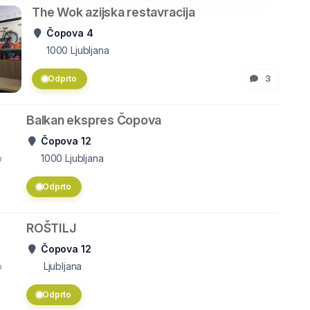
The Wok azijska restavracija
Čopova 4
1000
Ljubljana
Odprto
3
Balkan ekspres Čopova
Čopova 12
o
1000
Ljubljana
Odprto
ROŠTILJ
Čopova 12
o
Ljubljana
Odprto