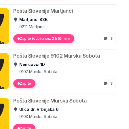
Pošta Slovenije Martjanci
Martjanci 83B
9221
Martjanci
Zaprto (odpira čez 2 h 55 min)
3
Pošta Slovenije 9102 Murska Sobota
Nemčavci 1D
9102
Murska Sobota
Zaprto
3
Pošta Slovenije Murska Sobota
Ulica dr. Vrbnjaka 6
9103
Murska Sobota
Zaprto