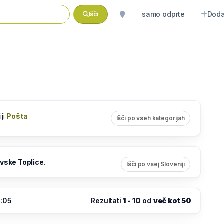
samo odprte
Doda
Išči
iji
Pošta
Išči po vseh kategorijah
vske Toplice
.
Išči po vsej Sloveniji
5:05
Rezultati
1 - 10
od
več kot 50