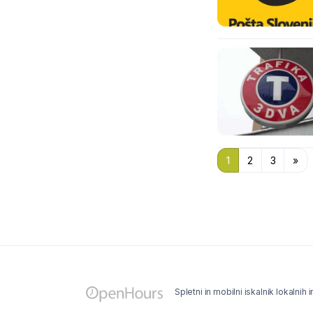
1
2
3
»
Spletni in mobilni iskalnik lokalnih 