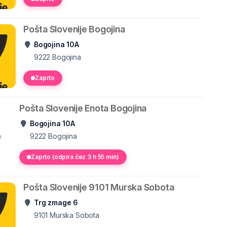
Pošta Slovenije Bogojina
Bogojina 10A
9222
Bogojina
Zaprto
Pošta Slovenije Enota Bogojina
Bogojina 10A
o
9222
Bogojina
Zaprto (odpira čez 3 h 55 min)
Pošta Slovenije 9101 Murska Sobota
Trg zmage 6
9101
Murska Sobota