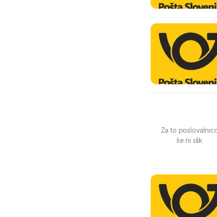
Za to poslovalnic
še ni slik