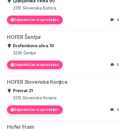
Ljubljanska cesta 90
2310
Slovenska Bistrica
Odpiralni čas ni opredeljen
4
HOFER Šentjur
Drofenikova ulica 10
3230
Šentjur
Odpiralni čas ni opredeljen
5
HOFER Slovenske Konjice
Prevrat 21
3210
Slovenske Konjice
Odpiralni čas ni opredeljen
4
Hofer Fram