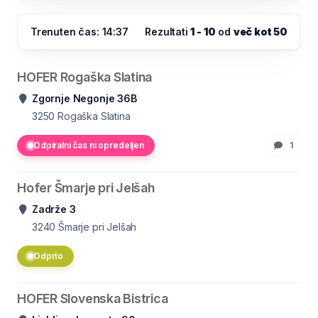
Trenuten čas: 14:37
Rezultati
1 - 10
od
več kot 50
HOFER Rogaška Slatina
Zgornje Negonje 36B
3250
Rogaška Slatina
Odpiralni čas ni opredeljen
1
Hofer Šmarje pri Jelšah
Zadrže 3
3240
Šmarje pri Jelšah
Odprto
HOFER Slovenska Bistrica