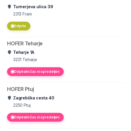
Turnerjeva ulica 39
2313
Fram
Odprto
HOFER Teharje
Teharje 1A
3221
Teharje
Odpiralni čas ni opredeljen
HOFER Ptuj
Zagrebška cesta 40
2250
Ptuj
Odpiralni čas ni opredeljen