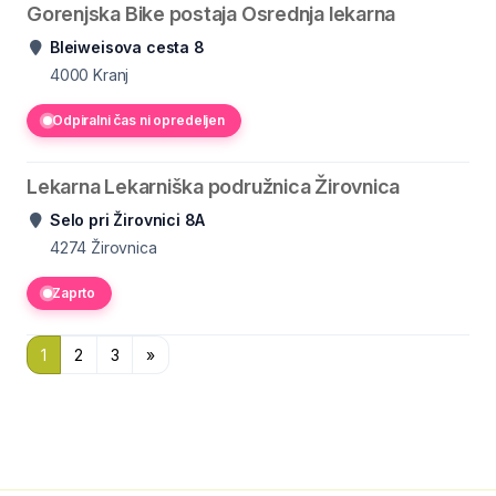
Gorenjska Bike postaja Osrednja lekarna
Bleiweisova cesta 8
4000
Kranj
Odpiralni čas ni opredeljen
Lekarna Lekarniška podružnica Žirovnica
Selo pri Žirovnici 8A
4274
Žirovnica
Zaprto
1
2
3
»