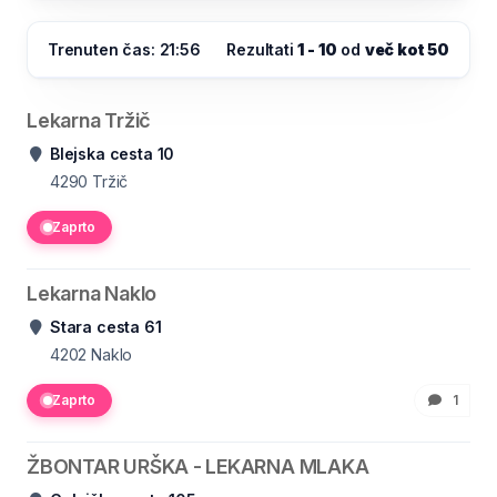
Trenuten čas: 21:56
Rezultati
1 - 10
od
več kot 50
Lekarna Tržič
Blejska cesta 10
4290
Tržič
Zaprto
Lekarna Naklo
Stara cesta 61
4202
Naklo
Zaprto
1
ŽBONTAR URŠKA - LEKARNA MLAKA