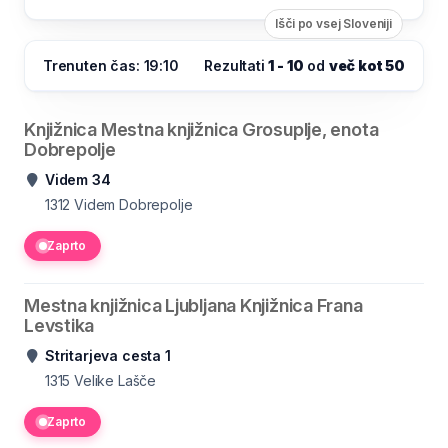
Išči po vsej Sloveniji
Trenuten čas: 19:10
Rezultati
1 - 10
od
več kot 50
Knjižnica Mestna knjižnica Grosuplje, enota
Dobrepolje
Videm 34
1312
Videm Dobrepolje
Zaprto
Mestna knjižnica Ljubljana Knjižnica Frana
Levstika
Stritarjeva cesta 1
1315
Velike Lašče
Zaprto