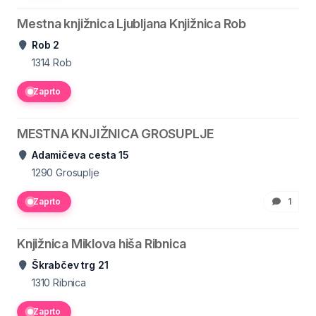
Mestna knjižnica Ljubljana Knjižnica Rob
Rob 2
1314
Rob
Zaprto
MESTNA KNJIŽNICA GROSUPLJE
Adamičeva cesta 15
1290
Grosuplje
Zaprto
1
Knjižnica Miklova hiša Ribnica
Škrabčev trg 21
1310
Ribnica
Zaprto