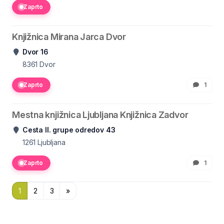
Zaprto
Knjižnica Mirana Jarca Dvor
Dvor 16
8361
Dvor
Zaprto
1
Mestna knjižnica Ljubljana Knjižnica Zadvor
Cesta II. grupe odredov 43
1261
Ljubljana
Zaprto
1
1
2
3
»