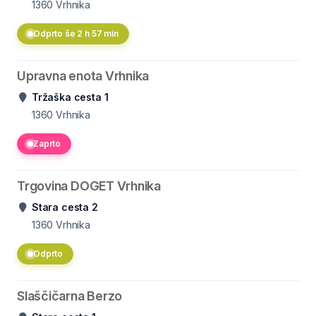
1360
Vrhnika
Odprto še 2 h 57 min
Upravna enota Vrhnika
Tržaška cesta 1
1360
Vrhnika
Zaprto
Trgovina DOGET Vrhnika
Stara cesta 2
1360
Vrhnika
Odprto
Slaščičarna Berzo