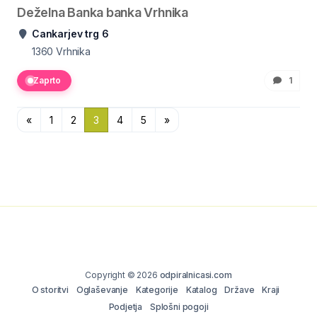
Deželna Banka banka Vrhnika
Cankarjev trg 6
1360
Vrhnika
Zaprto
1
«
1
2
3
4
5
»
Copyright © 2026
odpiralnicasi.com
O storitvi
Oglaševanje
Kategorije
Katalog
Države
Kraji
Podjetja
Splošni pogoji