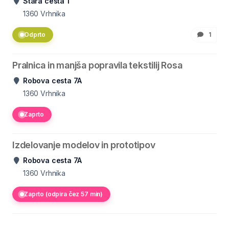
Stara cesta 1
1360
Vrhnika
Odprto
1
Pralnica in manjša popravila tekstilij Rosa
Robova cesta 7A
1360
Vrhnika
Zaprto
Izdelovanje modelov in prototipov
Robova cesta 7A
1360
Vrhnika
Zaprto (odpira čez 57 min)