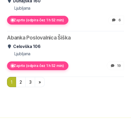
Dunajska 160
Ljubljana
Zaprto (odpira čez 1 h 52 min)
6
Abanka Poslovalnica Šiška
Celovška 106
Ljubljana
Zaprto (odpira čez 1 h 52 min)
19
1
2
3
»