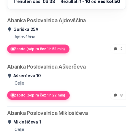
Trenuten čas: 06:38
Rezultati
1 - 10
od
več kot 50
Abanka Poslovalnica Ajdovščina
Goriška 25A
Ajdovščina
Zaprto (odpira čez 1 h 52 min)
2
Abanka Poslovalnica Aškerčeva
Aškerčeva 10
Celje
Zaprto (odpira čez 1 h 22 min)
8
Abanka Poslovalnica Miklošičeva
Miklošičeva 1
Celje