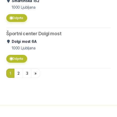
Šmartinska 152
1000
Ljubljana
Odprto
Športni center Dolgi most
Dolgi most 6A
1000
Ljubljana
Odprto
1
2
3
»