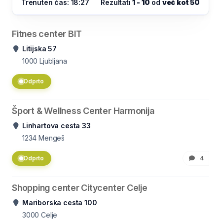
Trenuten čas: 18:27
Rezultati
1 - 10
od
več kot 50
Fitnes center BIT
Litijska 57
1000
Ljubljana
Odprto
Šport & Wellness Center Harmonija
Linhartova cesta 33
1234
Mengeš
Odprto
4
Shopping center Citycenter Celje
Mariborska cesta 100
3000
Celje