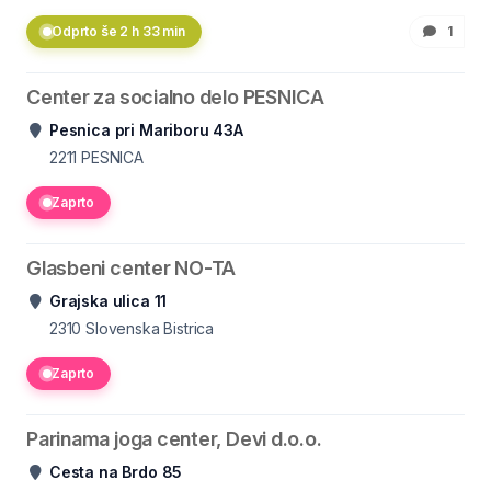
Odprto še 2 h 33 min
1
Center za socialno delo PESNICA
Pesnica pri Mariboru 43A
2211
PESNICA
Zaprto
Glasbeni center NO-TA
Grajska ulica 11
2310
Slovenska Bistrica
Zaprto
Parinama joga center, Devi d.o.o.
Cesta na Brdo 85