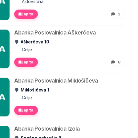
Ajdovščina
Zaprto
2
Abanka Poslovalnica Aškerčeva
Aškerčeva 10
Celje
Zaprto
8
Abanka Poslovalnica Miklošičeva
Miklošičeva 1
Celje
Zaprto
Abanka Poslovalnica Izola
Sončno nabrežje 6