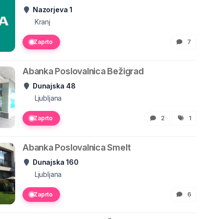
Nazorjeva 1
Kranj
Zaprto
7
Abanka Poslovalnica Bežigrad
Dunajska 48
Ljubljana
Zaprto
2
1
Abanka Poslovalnica Smelt
Dunajska 160
Ljubljana
Zaprto
6