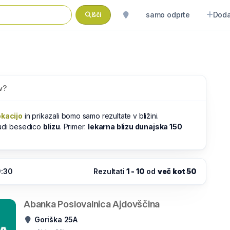
samo odprte
Doda
Išči
v?
okacijo
in prikazali bomo samo rezultate v bližini.
tudi besedico
blizu
. Primer:
lekarna blizu dunajska 150
9:30
Rezultati
1 - 10
od
več kot 50
Abanka Poslovalnica Ajdovščina
Goriška 25A