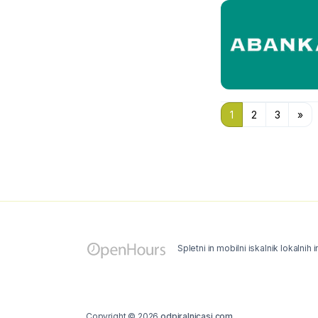
1
2
3
»
Spletni in mobilni iskalnik lokalnih 
Copyright © 2026
odpiralnicasi.com