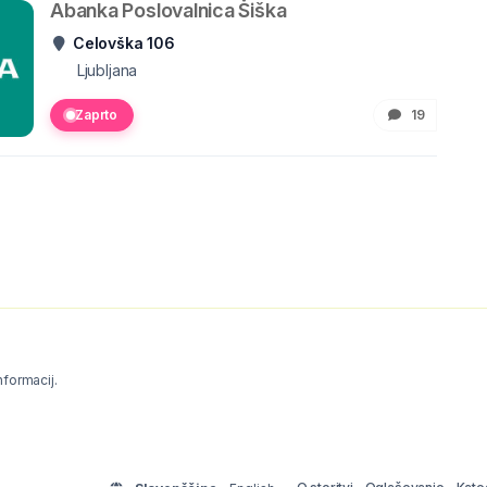
Abanka Poslovalnica Šiška
Celovška 106
Ljubljana
Zaprto
19
informacij.