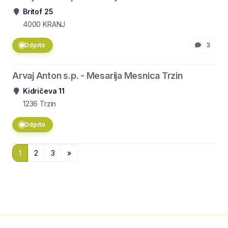
Britof 25
4000
KRANJ
Odprto
3
Arvaj Anton s.p. - Mesarija Mesnica Trzin
Kidričeva 11
1236
Trzin
Odprto
1
2
3
»