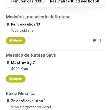
Trenuten čas: 10:05
Rezultati
1 - 10
od
več kot 50
Marinček, mesnica in delikatesa
Peričeva ulica 13
1000
Ljubljana
Odprto
12
Mesnica delikatesa Šavs
Maistrov trg 7
4000
Kranj
Odprto
Peloz Mesnica
Žnidarčičeva ulica 1
5290
Šempeter pri Gorici