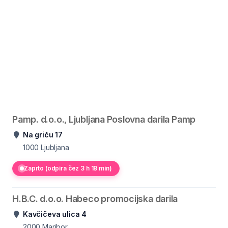
Pamp. d.o.o., Ljubljana Poslovna darila Pamp
Na griču 17
1000
Ljubljana
Zaprto (odpira čez 3 h 18 min)
H.B.C. d.o.o. Habeco promocijska darila
Kavčičeva ulica 4
2000
Maribor