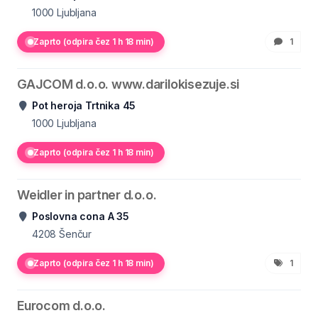
1000
Ljubljana
Zaprto (odpira čez 1 h 18 min)
1
GAJCOM d.o.o. www.darilokisezuje.si
Pot heroja Trtnika 45
1000
Ljubljana
Zaprto (odpira čez 1 h 18 min)
Weidler in partner d.o.o.
Poslovna cona A 35
4208
Šenčur
Zaprto (odpira čez 1 h 18 min)
1
Eurocom d.o.o.