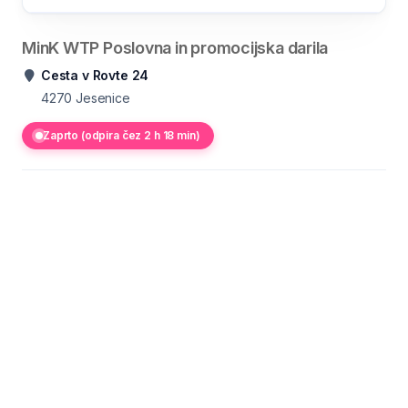
MinK WTP Poslovna in promocijska darila
Cesta v Rovte 24
4270
Jesenice
Zaprto (odpira čez 2 h 18 min)