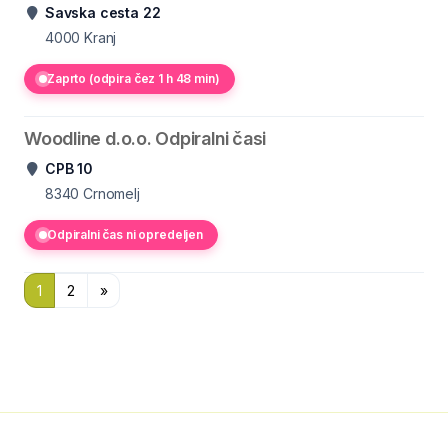
Savska cesta 22
4000
Kranj
Zaprto (odpira čez 1 h 48 min)
Woodline d.o.o. Odpiralni časi
CPB 10
8340
Crnomelj
Odpiralni čas ni opredeljen
1
2
»