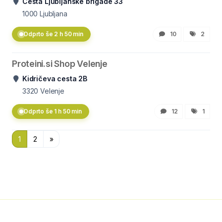
Cesta Ljubljanske brigade 33
1000
Ljubljana
Odprto še 2 h 50 min
10
2
Proteini.si Shop Velenje
Kidričeva cesta 2B
3320
Velenje
Odprto še 1 h 50 min
12
1
1
2
»