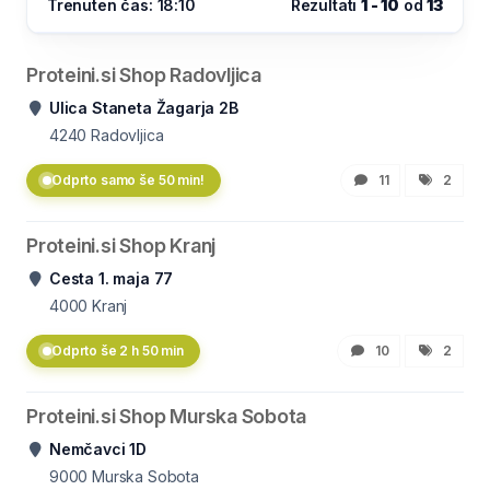
Trenuten čas: 18:10
Rezultati
1 - 10
od
13
Proteini.si Shop Radovljica
Ulica Staneta Žagarja 2B
4240
Radovljica
Odprto samo še 50 min!
11
2
Proteini.si Shop Kranj
Cesta 1. maja 77
4000
Kranj
Odprto še 2 h 50 min
10
2
Proteini.si Shop Murska Sobota
Nemčavci 1D
9000
Murska Sobota