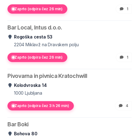
Zaprto (odpira čez 26 min)
1
Bar Local, Intus d.o.o.
Rogoška cesta 53
2204
Miklavž na Dravskem polju
Zaprto (odpira čez 26 min)
1
Pivovarna in pivnica Kratochwill
Kolodvroska 14
1000
Ljubljana
Zaprto (odpira čez 3 h 26 min)
4
Bar Boki
Bohova 80