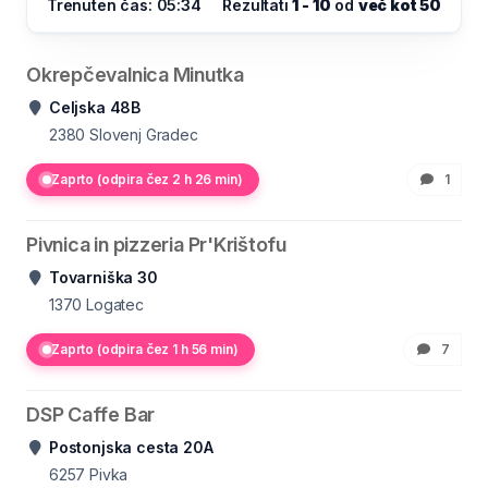
Trenuten čas: 05:34
Rezultati
1 - 10
od
več kot 50
Okrepčevalnica Minutka
Celjska 48B
2380
Slovenj Gradec
Zaprto (odpira čez 2 h 26 min)
1
Pivnica in pizzeria Pr'Krištofu
Tovarniška 30
1370
Logatec
Zaprto (odpira čez 1 h 56 min)
7
DSP Caffe Bar
Postonjska cesta 20A
6257
Pivka