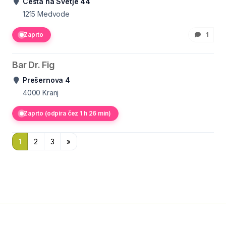
Cesta na Svetje 44
1215
Medvode
Zaprto
1
Bar Dr. Fig
Prešernova 4
4000
Kranj
Zaprto (odpira čez 1 h 26 min)
1
2
3
»