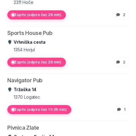
2311
Hoče
Zaprto (odpira čez 26 min)
2
Sports House Pub
Vrhniška cesta
1354
Horjul
Zaprto (odpira čez 26 min)
2
Navigator Pub
Tržaška 14
1370
Logatec
Zaprto (odpira čez 1 h 26 min)
1
Pivnica Zlate