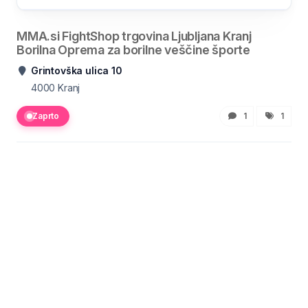
MMA.si FightShop trgovina Ljubljana Kranj
Borilna Oprema za borilne veščine športe
Grintovška ulica 10
4000
Kranj
Zaprto
1
1