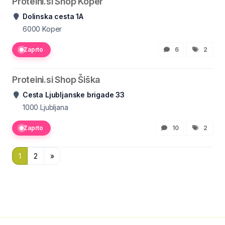
Proteini.si Shop Koper
Dolinska cesta 1A
6000
Koper
Zaprto
6
2
Proteini.si Shop Šiška
Cesta Ljubljanske brigade 33
1000
Ljubljana
Zaprto
10
2
1
2
»